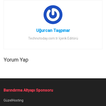
Uğurcan Taşpınar
Technotoday.com.tr İçerik Editörü
Yorum Yap
Barındırma Altyapı Sponsoru
GüzelHosting