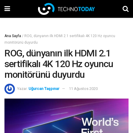
Ana Sayfa
/
ROG, dünyanın ilk HDMI 2.1 sertifikalı 4K 120 Hz oyuncu
monitörünü duyurdu
ROG, dünyanın ilk HDMI 2.1
sertifikalı 4K 120 Hz oyuncu
monitörünü duyurdu
Yazar:
Uğurcan Taşpınar
11 Ağustos 2020