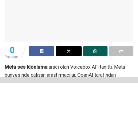
0
Paylaşım
Meta ses klonlama
aracı olan Voicebox AI’ı tanıttı. Meta
bünyesinde çalışan araştırmacılar, OpenAI tarafından
geliştirilen metinden görüntüye çeviren model Dall-E’ye
benzer şekilde çalışıyor ama ondan farklı olarak herhangi bir
metni herhangi bir sese dönüştürüyor.
Voicebox, çok çeşitli tarzlarda sonuçlar veriyor. Görüntü ya
da metin üretmese de yüksek kaliteli ses kayıtları
oluşturuyor. Model şu anda 6 dildeki konuşmayı
algılayabiliyor. Gürültü engelleme, içerik düzenleme,