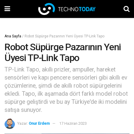
Ana Sayfa
/
Robot Süpürge Pazarının Yeni Üyesi TP-Link Tapo
Robot Süpürge Pazarının Yeni
Üyesi TP-Link Tapo
TP-Link Tapo, akıllı prizler, ampuller, hareket
sensörleri ve kapı pencere sensörleri gibi akıllı ev
çözümlerine, şimdi de akıllı robot süpürgelerini
ekledi. Tapo, ilk aşamada dört farklı model robot
süpürge geliştirdi ve bu ay Türkiye'de iki modelini
satışa sunuyor.
Yazar:
Onur Erdem
17 Haziran 2023