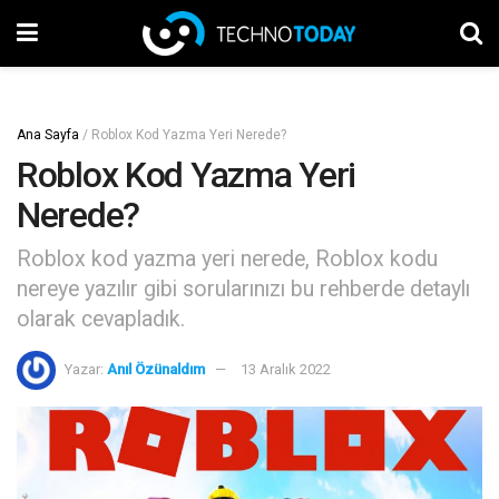
Ana Sayfa
/
Roblox Kod Yazma Yeri Nerede?
Roblox Kod Yazma Yeri
Nerede?
Roblox kod yazma yeri nerede, Roblox kodu
nereye yazılır gibi sorularınızı bu rehberde detaylı
olarak cevapladık.
Yazar:
Anıl Özünaldım
13 Aralık 2022