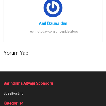
Anıl Özünaldım
Technotoday.com.tr İçerik Editörü
Yorum Yap
Barındırma Altyapı Sponsoru
GüzelHosting
Kategoriler