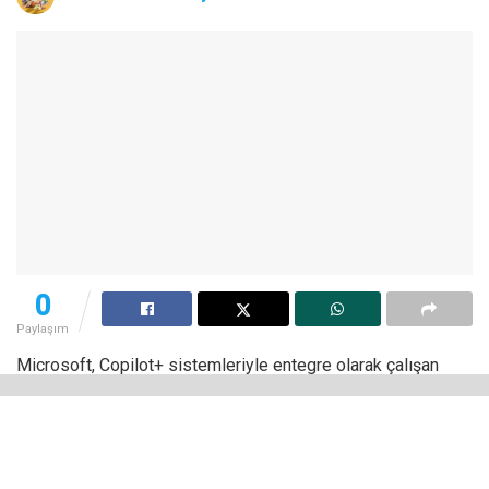
0
Paylaşım
Microsoft, Copilot+ sistemleriyle entegre olarak çalışan
yeni yapay zekâ aracı Copilot Vision’ı tanıttı. Bu özellik,
ekranınızı sürekli izleyerek yapay zekâya aktarıyor ve ne
yaptığınızı anlayarak yardımcı olmaya çalışıyor. İlk etapta
sadece ABD’de sunulan bu özellik, güvenlik ve gizlilik