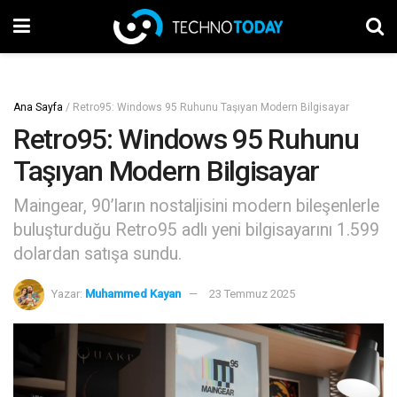
Ana Sayfa
/
Retro95: Windows 95 Ruhunu Taşıyan Modern Bilgisayar
Retro95: Windows 95 Ruhunu
Taşıyan Modern Bilgisayar
Maingear, 90’ların nostaljisini modern bileşenlerle
buluşturduğu Retro95 adlı yeni bilgisayarını 1.599
dolardan satışa sundu.
Yazar:
Muhammed Kayan
23 Temmuz 2025