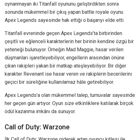
oynanmayan iki Titanfall oyununu geliştirdikten sonra
sonunda mükemmel bir çıkış yapan battle royale oyunu
Apex Legends sayesinde hak ettiği o başarıyı elde etti.
Titanfall evreninde geçen Apex Legends’ta birbirinden
çeşitli ve eğlenceli karakterlerin her birinin kendine özgü bir
yeteneği bulunuyor. Örneğin Mad Maggie, hasar verilen
düşmanları işaretleyebiliyor, engellerin arasından önüne
çıkan rakipleri yakan bir matkap ateşleyebiliyor. Bir diğer
karakter Revenant ise hasar veren ve rakiplerin becerilerini
geçici bir süreliğine kullanılamaz hâle getirebiliyor.
Apex Legends’a olan mükemmel talep, turnuvalar sayesinde
her geçen gün artıyor. Oyun size etkinliklere katılarak birçok
ödül kazanma imkânı da sunuyor.
Call of Duty: Warzone
İlk Call of Duty: Warzone giderek artan oyuncu kitlesi ile