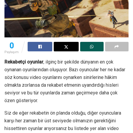
0
Paylaşım
Rekabetçi oyunlar
, ilginç bir şekilde dünyanın en çok
oynanan oyunlarından oluşuyor. Bazı oyuncular her ne kadar
söz konusu video oyunlarını oynarken sinirlerine hâkim
olmakta zorlansa da rekabet etmenin uyandırdığı hisleri
seviyor ve bu tür oyunlarda zaman geçirmeye daha çok
özen gösteriyor.
Siz de eğer rekabetin ön planda olduğu, diğer oyunculara
karşı her zaman bir üst seviyede olmanızın gerektiğini
hissettiren oyunlar arıyorsanız bu listede yer alan video