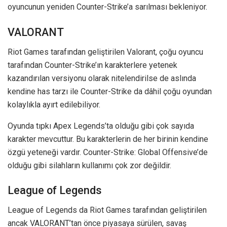
oyuncunun yeniden Counter-Strike’a sarılması bekleniyor.
VALORANT
Riot Games tarafından geliştirilen Valorant, çoğu oyuncu
tarafından Counter-Strike’ın karakterlere yetenek
kazandırılan versiyonu olarak nitelendirilse de aslında
kendine has tarzı ile Counter-Strike da dâhil çoğu oyundan
kolaylıkla ayırt edilebiliyor.
Oyunda tıpkı Apex Legends’ta olduğu gibi çok sayıda
karakter mevcuttur. Bu karakterlerin de her birinin kendine
özgü yeteneği vardır. Counter-Strike: Global Offensive’de
olduğu gibi silahların kullanımı çok zor değildir.
League of Legends
League of Legends da Riot Games tarafından geliştirilen
ancak VALORANT’tan önce piyasaya sürülen, savaş