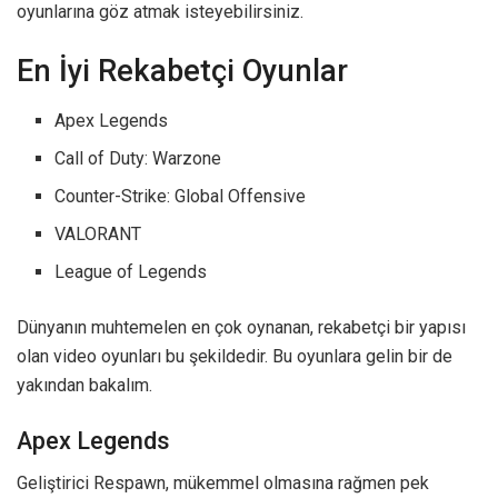
oyunlarına göz atmak isteyebilirsiniz.
En İyi Rekabetçi Oyunlar
Apex Legends
Call of Duty: Warzone
Counter-Strike: Global Offensive
VALORANT
League of Legends
Dünyanın muhtemelen en çok oynanan, rekabetçi bir yapısı
olan video oyunları bu şekildedir. Bu oyunlara gelin bir de
yakından bakalım.
Apex Legends
Geliştirici Respawn, mükemmel olmasına rağmen pek