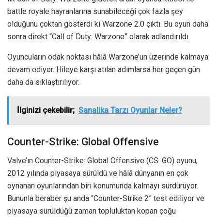
battle royale hayranlarına sunabileceği çok fazla şey
olduğunu çoktan gösterdi ki Warzone 2.0 çıktı. Bu oyun daha
sonra direkt “Call of Duty: Warzone” olarak adlandırıldı.
Oyuncuların odak noktası hâlâ Warzone’un üzerinde kalmaya
devam ediyor. Hileye karşı atılan adımlarsa her geçen gün
daha da sıklaştırılıyor.
İlginizi çekebilir;
Sanalika Tarzı Oyunlar Neler?
Counter-Strike: Global Offensive
Valve’ın Counter-Strike: Global Offensive (CS: GO) oyunu,
2012 yılında piyasaya sürüldü ve hâlâ dünyanın en çok
oynanan oyunlarından biri konumunda kalmayı sürdürüyor.
Bununla beraber şu anda “Counter-Strike 2” test ediliyor ve
piyasaya sürüldüğü zaman topluluktan kopan çoğu