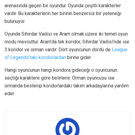
arenasında geçen bir oyundur. Oyunda çeşitli karakterler
vardır. Bu karakterlerin her birinin benzersiz bir yeteneği
bulunuyor.
Oyunda Sihirdar Vadisi ve Aram olmak üzere iki temel oyun
modu mevcuttur. Aram’da tek koridor, Sihirdar Vadisi’nde ise
3 koridor ve orman vardır. Dört oyuncunun dördü de
League
of Legends’taki koridorlardan
birine gider.
Hangi oyuncunun hangi koridora gideceği o oyuncunun
seçtiği karaktere göre belirlenir. Orman oyuncusu ise
ormanda beslenip koridorlardaki takım arkadaşlarına yardım
eder.