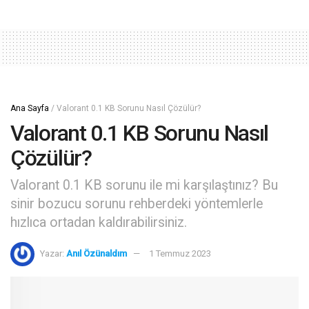
Ana Sayfa
/
Valorant 0.1 KB Sorunu Nasıl Çözülür?
Valorant 0.1 KB Sorunu Nasıl
Çözülür?
Valorant 0.1 KB sorunu ile mi karşılaştınız? Bu
sinir bozucu sorunu rehberdeki yöntemlerle
hızlıca ortadan kaldırabilirsiniz.
Yazar:
Anıl Özünaldım
1 Temmuz 2023