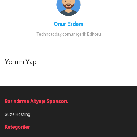
Onur Erdem
Technotoday.com.tr İçerik Editörü
Yorum Yap
Ana Sayfa
/
Samsung Galaxy S23 ile OnePlus 11 Telefonlarının Şarj Hızı
Testi