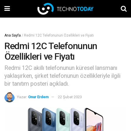
Ana Sayfa
/
Redmi 12C Telefonunun Özellikleri ve Fiyatı
Redmi 12C Telefonunun
Özellikleri ve Fiyatı
Redmi 12C akıllı telefonunun küresel lansmanı
yaklaşırken, şirket telefonunun özellikleriyle ilgili
bir tanıtım posteri açıkladı.
Yazar:
Onur Erdem
22 Şubat 2023