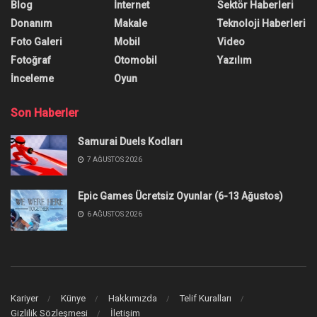
Samsung Galaxy S23 ile
OnePlus 11 Telefonlarının Şarj
Hızı Testi
Ünlü Youtube kanalı Phandroid, yeni amiral gemisi
telenlar Samsung Galaxy S23 ile OnePlus 11
telefonlarının şarj hızlarını test etti. İşte ortaya
çıkan sonuç.
Yazar:
Onur Erdem
21 Şubat 2023