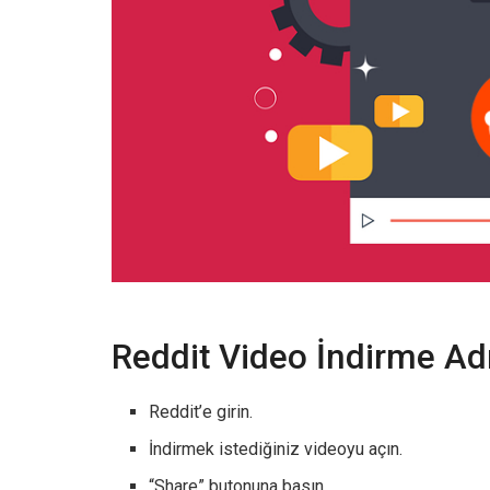
Reddit Video İndirme Ad
Reddit’e girin.
İndirmek istediğiniz videoyu açın.
“Share” butonuna basın.