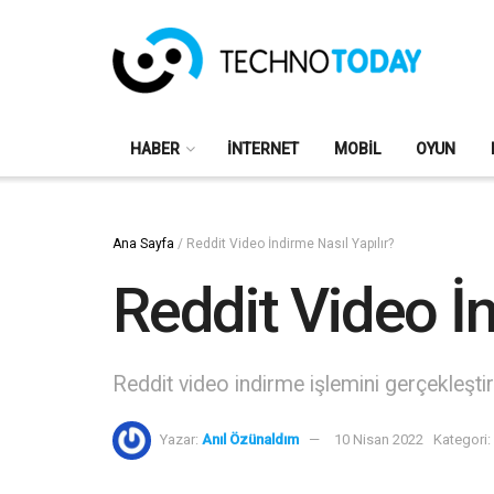
HABER
İNTERNET
MOBIL
OYUN
Ana Sayfa
/
Reddit Video İndirme Nasıl Yapılır?
Reddit Video İn
Reddit video indirme işlemini gerçekleştir
Yazar:
Anıl Özünaldım
10 Nisan 2022
Kategori: