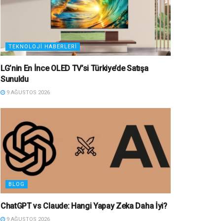
TEKNOLOJI HABERLERI
LG’nin En İnce OLED TV’si Türkiye’de Satışa
Sunuldu
9 AĞUSTOS 2026
BLOG
ChatGPT vs Claude: Hangi Yapay Zeka Daha İyi?
9 AĞUSTOS 2026