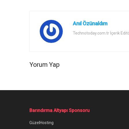
Anıl Özünaldım
Technotoday.com.tr İçerik Edit
Yorum Yap
Ana Sayfa
/
Signal Hesabı Silme Nasıl Yapılır?