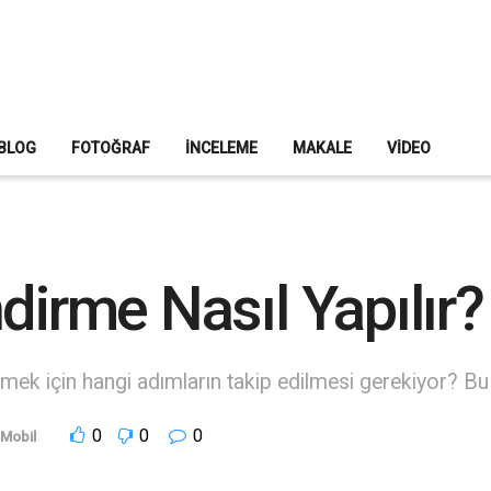
BLOG
FOTOĞRAF
İNCELEME
MAKALE
VIDEO
dirme Nasıl Yapılır?
mek için hangi adımların takip edilmesi gerekiyor? Bu a
0
0
0
Mobil