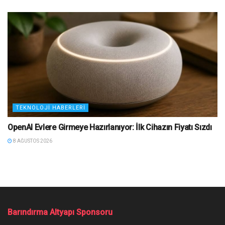
TEKNOLOJI HABERLERI
OpenAI Evlere Girmeye Hazırlanıyor: İlk Cihazın Fiyatı Sızdı
8 AĞUSTOS 2026