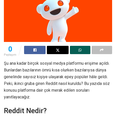
0
Paylaşım
Şu ana kadar birçok sosyal medya platformu erişime açıldı.
Bunlardan bazılarının ömrü kısa olurken bazılarıysa dünya
genelinde sayısız kişiye ulaşarak epey popüler hâle geldi.
Peki, ikinci gruba giren Reddit nasıl kuruldu? Bu yazıda söz
konusu platforma dair çok merak edilen soruları
yanıtlayacağız.
Reddit Nedir?