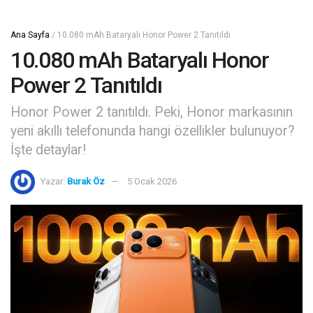
Ana Sayfa
/
10.080 mAh Bataryalı Honor Power 2 Tanıtıldı
10.080 mAh Bataryalı Honor
Power 2 Tanıtıldı
Honor Power 2 tanıtıldı. Peki, Honor markasının
yeni akıllı telefonunda hangi özellikler bulunuyor?
İşte detaylar!
Yazar:
Burak Öz
5 Ocak 2026