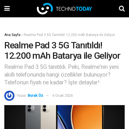
Ana Sayfa
/
Realme Pad 3 5G Tanıtıldı! 12.200 mAh Batarya ile Geliyor
Realme Pad 3 5G Tanıtıldı!
12.200 mAh Batarya ile Geliyor
Realme Pad 3 5G tanıtıldı. Peki, Realme'nin yeni
akıllı telefonunda hangi özellikler bulunuyor?
Telefonun fiyatı ne kadar? İşte detaylar!
Yazar:
Burak Öz
6 Ocak 2026