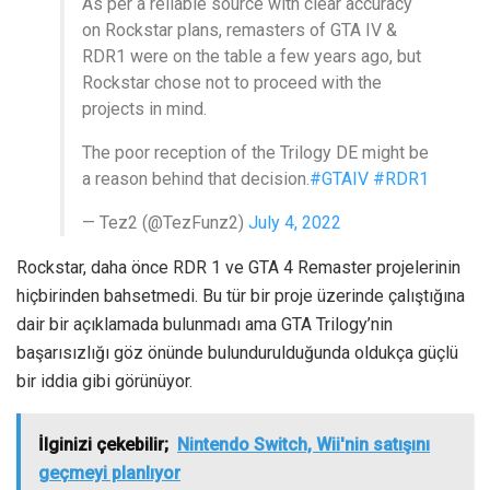
As per a reliable source with clear accuracy
on Rockstar plans, remasters of GTA IV &
RDR1 were on the table a few years ago, but
Rockstar chose not to proceed with the
projects in mind.
The poor reception of the Trilogy DE might be
a reason behind that decision.
#GTAIV
#RDR1
— Tez2 (@TezFunz2)
July 4, 2022
Rockstar, daha önce RDR 1 ve GTA 4 Remaster projelerinin
hiçbirinden bahsetmedi. Bu tür bir proje üzerinde çalıştığına
dair bir açıklamada bulunmadı ama GTA Trilogy’nin
başarısızlığı göz önünde bulundurulduğunda oldukça güçlü
bir iddia gibi görünüyor.
İlginizi çekebilir;
Nintendo Switch, Wii'nin satışını
geçmeyi planlıyor