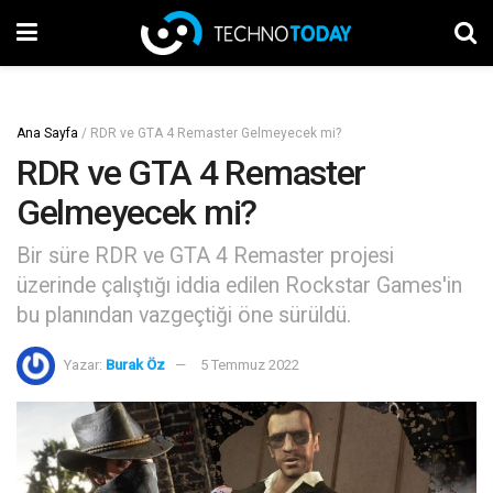
Ana Sayfa
/
RDR ve GTA 4 Remaster Gelmeyecek mi?
RDR ve GTA 4 Remaster
Gelmeyecek mi?
Bir süre RDR ve GTA 4 Remaster projesi
üzerinde çalıştığı iddia edilen Rockstar Games'in
bu planından vazgeçtiği öne sürüldü.
Yazar:
Burak Öz
5 Temmuz 2022