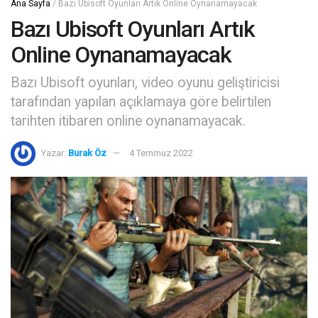
Ana Sayfa
/
Bazı Ubisoft Oyunları Artık Online Oynanamayacak
Bazı Ubisoft Oyunları Artık
Online Oynanamayacak
Bazı Ubisoft oyunları, video oyunu geliştiricisi
tarafından yapılan açıklamaya göre belirtilen
tarihten itibaren online oynanamayacak.
Yazar:
Burak Öz
4 Temmuz 2022