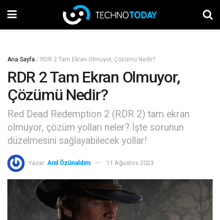
Ana Sayfa
/
RDR 2 Tam Ekran Olmuyor, Çözümü Nedir?
RDR 2 Tam Ekran Olmuyor,
Çözümü Nedir?
Red Dead Redemption 2 (RDR 2) tam ekran
olmuyor, çözüm yolları neler? İşte sorunun
düzelmesini sağlayabilecek yollar!
Yazar:
Anıl Özünaldım
11 Ağustos 2023