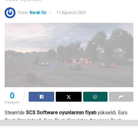
Yazar:
Burak Öz
11 Ağustos 2023
0
Paylaşım
Steam’de
SCS Software oyunlarının fiyatı
yükseldi. Euro
Truck Simulator 2, Euro Truck Simulator, American Truck
Simulator ve Bus Driver isimli oyunlar zamdan etkilendi.