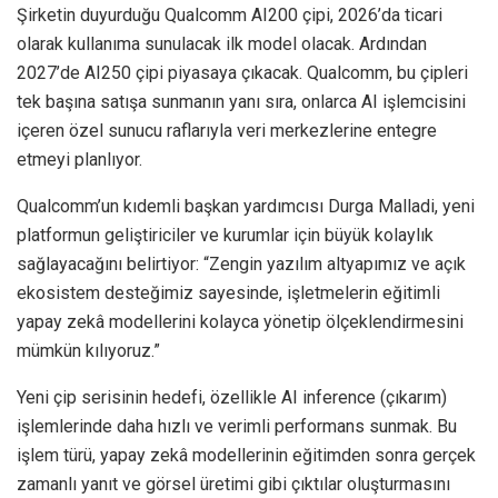
Şirketin duyurduğu Qualcomm AI200 çipi, 2026’da ticari
olarak kullanıma sunulacak ilk model olacak. Ardından
2027’de AI250 çipi piyasaya çıkacak. Qualcomm, bu çipleri
tek başına satışa sunmanın yanı sıra, onlarca AI işlemcisini
içeren özel sunucu raflarıyla veri merkezlerine entegre
etmeyi planlıyor.
Qualcomm’un kıdemli başkan yardımcısı Durga Malladi, yeni
platformun geliştiriciler ve kurumlar için büyük kolaylık
sağlayacağını belirtiyor: “Zengin yazılım altyapımız ve açık
ekosistem desteğimiz sayesinde, işletmelerin eğitimli
yapay zekâ modellerini kolayca yönetip ölçeklendirmesini
mümkün kılıyoruz.”
Yeni çip serisinin hedefi, özellikle AI inference (çıkarım)
işlemlerinde daha hızlı ve verimli performans sunmak. Bu
işlem türü, yapay zekâ modellerinin eğitimden sonra gerçek
zamanlı yanıt ve görsel üretimi gibi çıktılar oluşturmasını