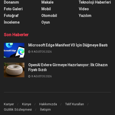
Donanım
Makale
Teknoloji Haberleri
Foto Galeri
Mobil
Video
Fotoğraf
Otomobil
Yazılım
İnceleme
Oyun
Son Haberler
Microsoft Edge Manifest V3 İçin Düğmeye Bastı
8 AĞUSTOS 2026
OpenAI Evlere Girmeye Hazırlanıyor: İlk Cihazın
Fiyatı Sızdı
8 AĞUSTOS 2026
Kariyer
Künye
Hakkımızda
Telif Kuralları
Gizlilik Sözleşmesi
İletişim