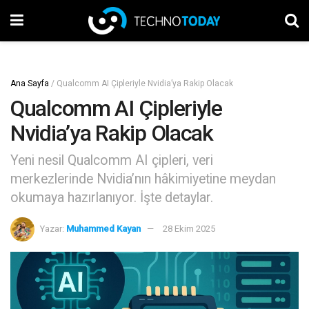
Ana Sayfa
/
Qualcomm AI Çipleriyle Nvidia’ya Rakip Olacak
Qualcomm AI Çipleriyle
Nvidia’ya Rakip Olacak
Yeni nesil Qualcomm AI çipleri, veri
merkezlerinde Nvidia’nın hâkimiyetine meydan
okumaya hazırlanıyor. İşte detaylar.
Yazar:
Muhammed Kayan
28 Ekim 2025