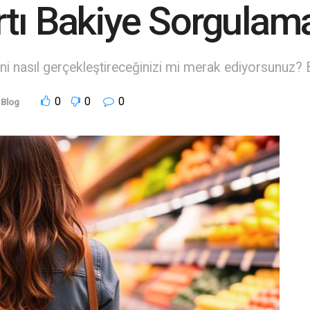
tı Bakiye Sorgulam
i nasıl gerçekleştireceğinizi mi merak ediyorsunuz? Bu 
0
0
0
Blog