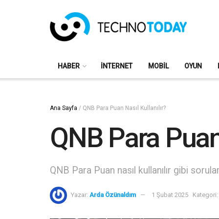
HABER
İNTERNET
MOBIL
OYUN
Ana Sayfa
/
QNB Para Puan Nasıl Kullanılır?
QNB Para Puan 
QNB Para Puan nasıl kullanılır gibi sorul
Yazar:
Arda Özünaldım
1 Şubat 2025
Kategori: