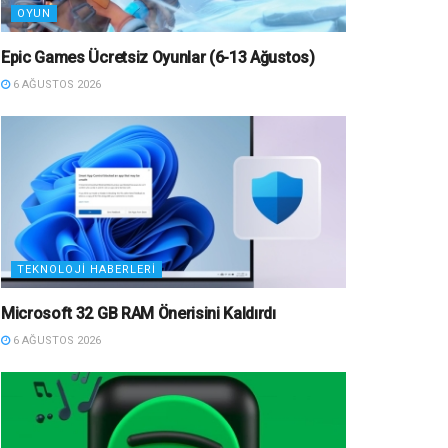
OYUN
Epic Games Ücretsiz Oyunlar (6-13 Ağustos)
6 AĞUSTOS 2026
TEKNOLOJI HABERLERI
Microsoft 32 GB RAM Önerisini Kaldırdı
6 AĞUSTOS 2026