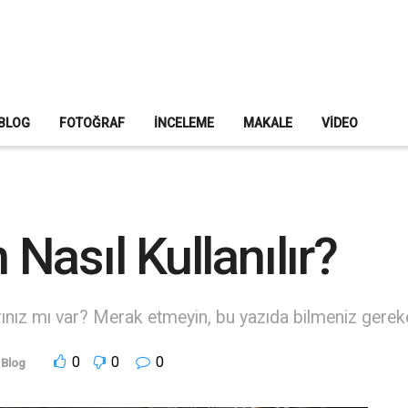
BLOG
FOTOĞRAF
İNCELEME
MAKALE
VIDEO
Nasıl Kullanılır?
arınız mı var? Merak etmeyin, bu yazıda bilmeniz gereke
0
0
0
Blog