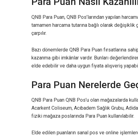
Para Puan Nasıl Kazanılı
QNB Para Puan, QNB Pos’larından yapılan harcamal
tamamen harcama tutarına bağlı olarak değişiklik gös
çarpılır.
Bazı dönemlerde QNB Para Puan fırsatlarına sahip o
kazanma gibi imkânlar vardır. Bunları değerlendi
elde edebilir ve daha uygun fiyata alışveriş yapabil
Para Puan Nerelerde Geç
QNB Para Puan QNB Pos’u olan mağazalarda kullanı
Acarkent Coliseum, Acıbadem Sağlık Grubu, Adidas
fiziki mağaza poslarında Para Puan kullanılabilir.
Elde edilen puanların sanal pos ve online işlemlerd