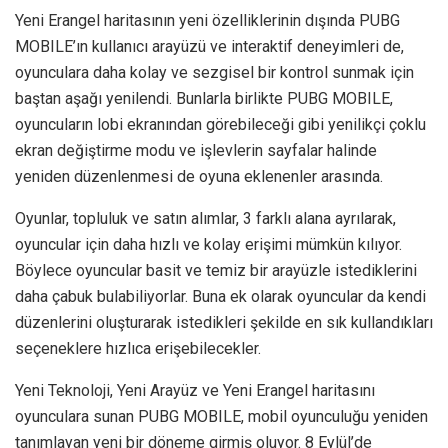
Yeni Erangel haritasının yeni özelliklerinin dışında PUBG
MOBILE’ın kullanıcı arayüzü ve interaktif deneyimleri de,
oyunculara daha kolay ve sezgisel bir kontrol sunmak için
baştan aşağı yenilendi. Bunlarla birlikte PUBG MOBILE,
oyuncuların lobi ekranından görebileceği gibi yenilikçi çoklu
ekran değiştirme modu ve işlevlerin sayfalar halinde
yeniden düzenlenmesi de oyuna eklenenler arasında.
Oyunlar, topluluk ve satın alımlar, 3 farklı alana ayrılarak,
oyuncular için daha hızlı ve kolay erişimi mümkün kılıyor.
Böylece oyuncular basit ve temiz bir arayüzle istediklerini
daha çabuk bulabiliyorlar. Buna ek olarak oyuncular da kendi
düzenlerini oluşturarak istedikleri şekilde en sık kullandıkları
seçeneklere hızlıca erişebilecekler.
Yeni Teknoloji, Yeni Arayüz ve Yeni Erangel haritasını
oyunculara sunan PUBG MOBILE, mobil oyunculuğu yeniden
tanımlayan yeni bir döneme girmiş oluyor. 8 Eylül’de