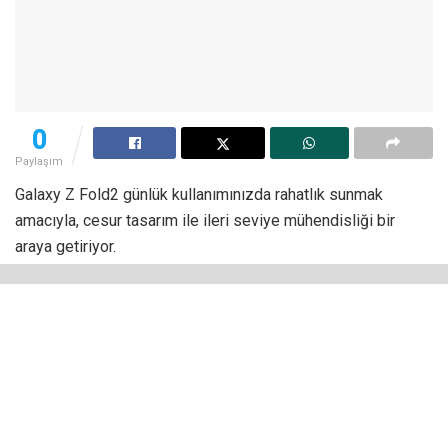
0
Paylaşım
Galaxy Z Fold2 günlük kullanımınızda rahatlık sunmak
amacıyla, cesur tasarım ile ileri seviye mühendisliği bir
araya getiriyor.
Eksiksiz ve sürükleyici bir içerik deneyimi – 6,2 inçlik
Sonsuz-O Kapak Ekranı, e-postalarınızı kontrol etmek, yol
tarifi almak veya sevdiğiniz içerikleri izlemek için cihazın
kapağını her seferinde açmanıza gerek kalmadan,
maksimum kullanılabilirlik sağlıyor. Azaltılmış kenarlara,
çentiksiz ön kameraya sahip ve açıldığında 7,6 inçlik
genişliğe ulaşan ana ekran; kaydırma ve oyunlar esnasında