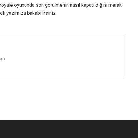
 royale oyununda son görülmenin nasıl kapatıldığını merak
ı yazımıza bakabilirsiniz.
örü