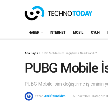
HABER
İNTERNET
MOBIL
OYUN
Ana Sayfa
/
PUBG Mobile İsim Değiştirme Nasıl Yapılır?
PUBG Mobile İs
PUBG Mobile isim değiştirme işleminin ya
Yazar:
Anıl Özünaldım
5 Ocak 2023
Kategori:
O