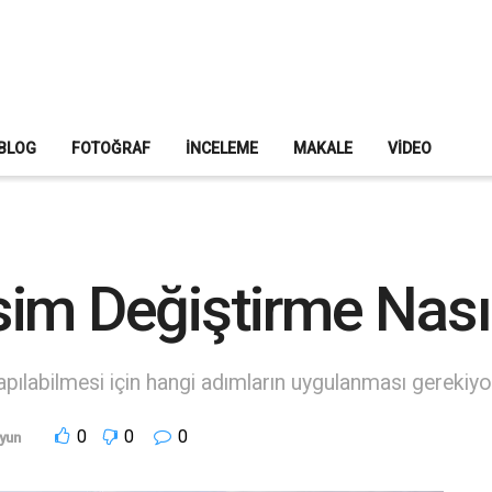
BLOG
FOTOĞRAF
İNCELEME
MAKALE
VIDEO
im Değiştirme Nasıl
pılabilmesi için hangi adımların uygulanması gerekiyor
0
0
0
yun