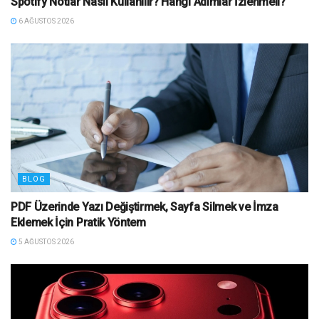
Spotify Notlar Nasıl Kullanılır? Hangi Adımlar İzlenmeli?
6 AĞUSTOS 2026
BLOG
PDF Üzerinde Yazı Değiştirmek, Sayfa Silmek ve İmza
Eklemek İçin Pratik Yöntem
5 AĞUSTOS 2026