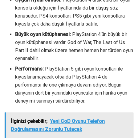
konsolu olduğu için fiyatlarında da bir düşüş söz
konusudur. PS4 konsolları, PS5 gibi yeni konsollara
kıyasla çok daha düşük fiyatlarla satılır.
Büyük oyun kütüphanesi:
PlayStation 4’ün büyük bir
oyun kütüphanesi vardır. God of War, The Last of Us
Part II dahil olmak üzere hemen hemen her türden oyun
oynanabilir.
Performans:
PlayStation 5 gibi oyun konsolları ile
kıyaslanamayacak olsa da PlayStation 4 de
performansı ile öne çıkmaya devam ediyor. Bugün
dünyanın dört bir yanındaki oyuncular için harika oyun
deneyimi sunmayı sürdürebiliyor.
İlginizi çekebilir;
Yeni CoD Oyunu Telefon
Doğrulamasını Zorunlu Tutacak