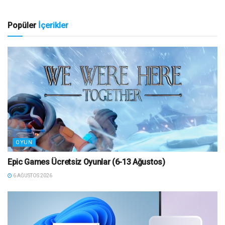
Popüler
İçerikler
OYUN
Epic Games Ücretsiz Oyunlar (6-13 Ağustos)
6 AĞUSTOS 2026