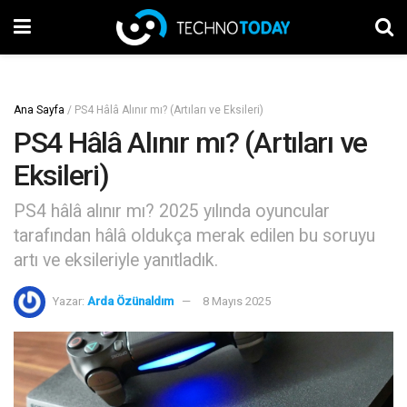
Ana Sayfa
/
PS4 Hâlâ Alınır mı? (Artıları ve Eksileri)
PS4 Hâlâ Alınır mı? (Artıları ve
Eksileri)
PS4 hâlâ alınır mı? 2025 yılında oyuncular
tarafından hâlâ oldukça merak edilen bu soruyu
artı ve eksileriyle yanıtladık.
Yazar:
Arda Özünaldım
8 Mayıs 2025