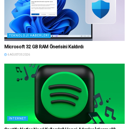
TEKNOLOJI HABERLERI
Microsoft 32 GB RAM Önerisini Kaldırdı
6 AĞUSTOS 2026
İNTERNET