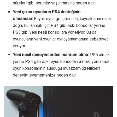
süreleri gibi sorunlar yaşanmasına neden olur.
Yeni çıkan oyunların PS4 desteğinin
olmaması:
Büyük oyun geliştiricileri, kaynaklarını daha
doğru kullanmak için PS4 gibi eski konsollar yerine
PS5 gibi yeni nesil konsollara yöneliyor. Bu da
oyuncuların yeni oyunlar oynayamamasına sebebiyet
veriyor.
Yeni nesil deneyimlerden mahrum olma:
PS5 almak
yerine PS4 gibi eski oyun konsolları almak, yeni nesil
oyun konsollarının sunduğu muazzam özellikleri
deneyimleyememenize neden olur.