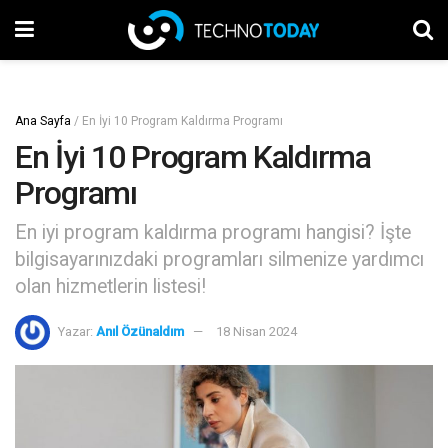
Ana Sayfa
/
En İyi 10 Program Kaldırma Programı
En İyi 10 Program Kaldırma
Programı
En iyi program kaldırma programı hangisi? İşte
bilgisayarınızdaki programları silmenize yardımcı
olan hizmetlerin listesi!
Yazar:
Anıl Özünaldım
18 Nisan 2024