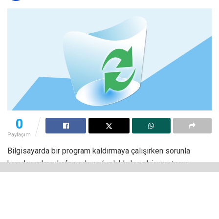
0
Paylaşım
Bilgisayarda bir program kaldırmaya çalışırken sorunla
karşılaşanların kafasında çoğunlukla kısa bir araştırma
sürecinin ardından
Revo Uninstaller nedir
sorusu oluşuyor.
Bu program, kaldırılmayan programları hızlı ve kolay bir
şekilde kaldırmayı sağlamakta oldukça başarılı olduğu için
genellikle kullanıcıların karşısına çıkan ilk programlardan biri