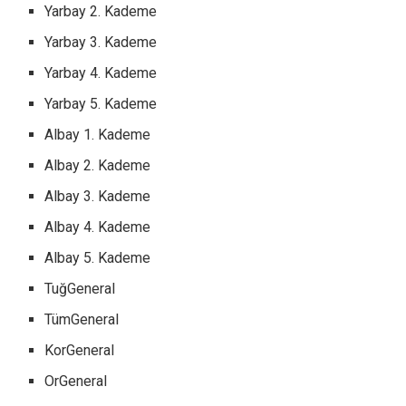
Yarbay 2. Kademe
Yarbay 3. Kademe
Yarbay 4. Kademe
Yarbay 5. Kademe
Albay 1. Kademe
Albay 2. Kademe
Albay 3. Kademe
Albay 4. Kademe
Albay 5. Kademe
TuğGeneral
TümGeneral
KorGeneral
OrGeneral