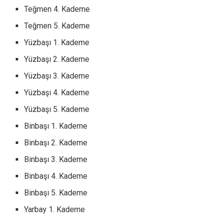
Teğmen 4. Kademe
Teğmen 5. Kademe
Yüzbaşı 1. Kademe
Yüzbaşı 2. Kademe
Yüzbaşı 3. Kademe
Yüzbaşı 4. Kademe
Yüzbaşı 5. Kademe
Binbaşı 1. Kademe
Binbaşı 2. Kademe
Binbaşı 3. Kademe
Binbaşı 4. Kademe
Binbaşı 5. Kademe
Yarbay 1. Kademe