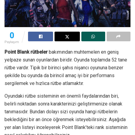
0
Paylaşım
Point Blank rütbeler
bakımından muhtemelen en geniş
yelpaze sunan oyunlardan biridir. Oyunda toplamda 52 tane
rütbe vardır. Tipik bir birinci şahıs nişancı oyununa benzer
şekilde bu oyunda da birincil amaç iyi bir performans
sergilemek ve hızlıca rütbe atlamaktır.
Oyundaki rütbe sisteminin en önemli faydalarından biri,
belirli noktadan sonra karakterinizi geliştirmenize olanak
tanımasıdır. Bundan dolayı sizi oyunda hangi rütbelerin
beklediğini bir an önce öğrenmek isteyebilirsiniz. Aşağıda
yer alan listeyi inceleyerek Point Blank’teki rank sisteminin