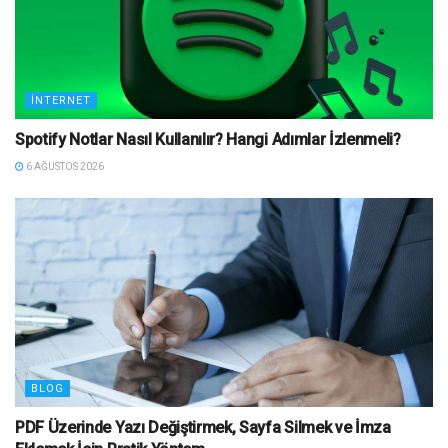
İNTERNET
Spotify Notlar Nasıl Kullanılır? Hangi Adımlar İzlenmeli?
6 AĞUSTOS 2026
BLOG
PDF Üzerinde Yazı Değiştirmek, Sayfa Silmek ve İmza