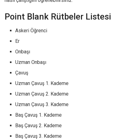
nasıl çalıştığını öğrenebilirsiniz.
Point Blank Rütbeler Listesi
Askeri Öğrenci
Er
Onbaşı
Uzman Onbaşı
Çavuş
Uzman Çavuş 1. Kademe
Uzman Çavuş 2. Kademe
Uzman Çavuş 3. Kademe
Baş Çavuş 1. Kademe
Baş Çavuş 2. Kademe
Baş Çavuş 3. Kademe