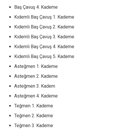
Baş Çavuş 4. Kademe
Kıdemli Baş Çavuş 1. Kademe
Kıdemli Baş Çavuş 2. Kademe
Kıdemli Baş Çavuş 3. Kademe
Kıdemli Baş Çavuş 4. Kademe
Kıdemli Baş Çavuş 5. Kademe
Asteğmen 1. Kademe
Asteğmen 2. Kademe
Asteğmen 3. Kadem
Asteğmen 4. Kademe
Teğmen 1. Kademe
Teğmen 2. Kademe
Teğmen 3. Kademe