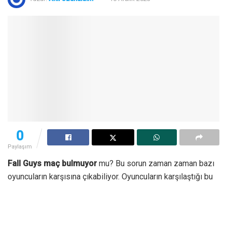
0
Paylaşım
Fall Guys maç bulmuyor
mu? Bu sorun zaman zaman bazı
oyuncuların karşısına çıkabiliyor. Oyuncuların karşılaştığı bu
sorun, eşleştirme sırasında bir türlü sunucu bulunamamasına
yol açıyor ve oyuncu o ekranda takılıp kalıyor.
Peki, Fall Guys’ın maç bulmasını sağlamak için nasıl bir yol