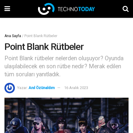
Ana Sayfa
/
Point Blank Rütbeler
Point Blank Rütbeler
Point Blank rütbeler nelerden oluşuyor? Oyunda
ulaşılabilecek en son rütbe nedir? Merak edilen
tüm soruları yanıtladık.
Yazar:
Anıl Özünaldım
16 Aralık 2023