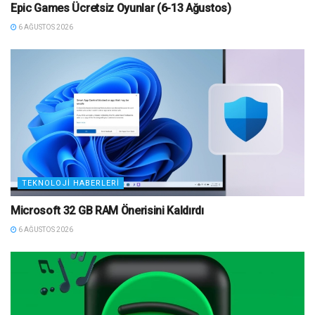
Epic Games Ücretsiz Oyunlar (6-13 Ağustos)
6 AĞUSTOS 2026
TEKNOLOJI HABERLERI
Microsoft 32 GB RAM Önerisini Kaldırdı
6 AĞUSTOS 2026