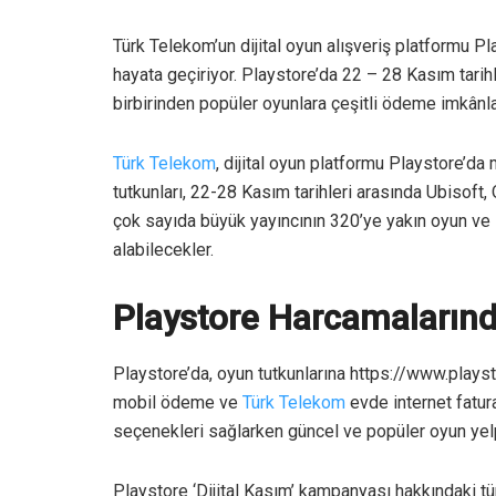
Türk Telekom’un dijital oyun alışveriş platformu Play
hayata geçiriyor. Playstore’da 22 – 28 Kasım tari
birbirinden popüler oyunlara çeşitli ödeme imkânlar
Türk Telekom
, dijital oyun platformu Playstore’d
tutkunları, 22-28 Kasım tarihleri arasında Ubisoft,
çok sayıda büyük yayıncının 320’ye yakın oyun ve D
alabilecekler.
Playstore Harcamaların
Playstore’da, oyun tutkunlarına https://www.playst
mobil ödeme ve
Türk Telekom
evde internet fatur
seçenekleri sağlarken güncel ve popüler oyun yel
Playstore ‘Dijital Kasım’ kampanyası hakkındaki 