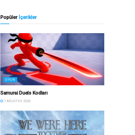
Popüler
İçerikler
OYUN
Samurai Duels Kodları
7 AĞUSTOS 2026