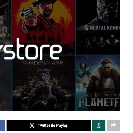
Twitter ile Paylaş