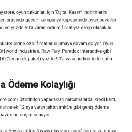
store, oyun tutkunları için ‘Dijital Kasım’ indirimlerini
hleri arasında geçerli kampanya kapsamında oyun severler
ı ve yüzde 90’a varan indirim fırsatıyla sahip olacaklar.
a müşterilerine özel fırsatlar sunmaya devam ediyor. Oyun
 Offworld Industries, Raw Fury, Paradox Interactive gibi
LC’lerini (ek paket) yüzde 90’a varan indirimlerle satın
da Ödeme Kolaylığı
ore.com/ üzerinden yapacakları harcamalarda; kredi kartı,
alarına ek 12 aya varan taksit imkânı gibi geniş ödeme
pazesine erişim sunuyor.
tüm detaylara https://www.playstore.com/ adresi ve sosyal