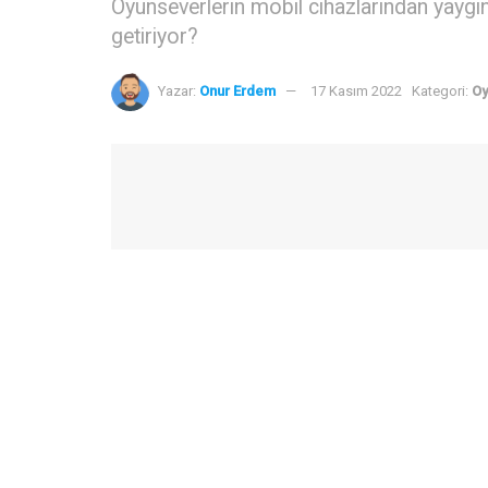
Oyunseverlerin mobil cihazlarından yaygı
getiriyor?
Yazar:
Onur Erdem
17 Kasım 2022
Kategori:
Oy