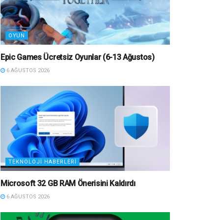
OYUN
Epic Games Ücretsiz Oyunlar (6-13 Ağustos)
6 AĞUSTOS 2026
TEKNOLOJI HABERLERI
Microsoft 32 GB RAM Önerisini Kaldırdı
6 AĞUSTOS 2026