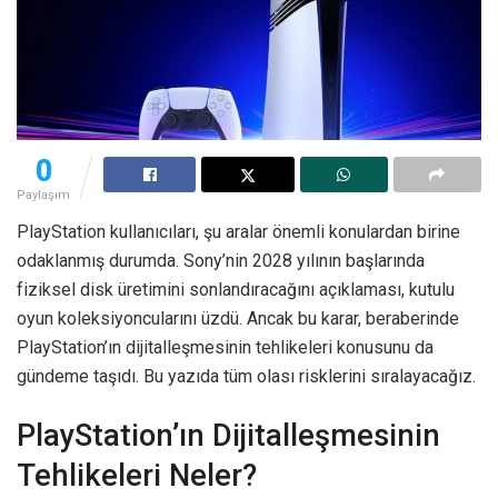
0
Paylaşım
PlayStation kullanıcıları, şu aralar önemli konulardan birine
odaklanmış durumda. Sony’nin 2028 yılının başlarında
fiziksel disk üretimini sonlandıracağını açıklaması, kutulu
oyun koleksiyoncularını üzdü. Ancak bu karar, beraberinde
PlayStation’ın dijitalleşmesinin tehlikeleri konusunu da
gündeme taşıdı. Bu yazıda tüm olası risklerini sıralayacağız.
PlayStation’ın Dijitalleşmesinin
Tehlikeleri Neler?