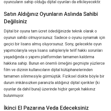
oyuncuların sahip olduğu dijital oyunları da etkileyecektir.
Satın Aldığınız Oyunların Aslında Sahibi
Değilsiniz
Dijital bir oyuna tam ücret ödediğinizde teknik olarak o
oyunun sahibi olmuyorsunuz. Sadece o oyunu oynamak için
geçici bir lisans almış oluyorsunuz. Sony, gelecekte oyun
yapımcılarıyla veya lisans sahipleriyle telif hakkı sorunları
yaşadığında o yapımı platformdan tamamen kaldırma
hakkına sahip. Bunun en önemli örneğini geçmişte yüzlerce
film ve dizinin kullanıcıların dijital kütüphanelerinden
tamamen silinmesiyle görmüştük. Fiziksel diskte böyle bir
durum imkânsızken paranızla aldığınız dijital içerikler (ki
oyunlar da dahil buna) üzerinde hiçbir gerçek hakkınız
bulunmuyor.
İkinci El Pazarına Veda Edeceksiniz