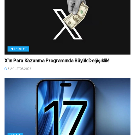
İNTERNET
X’in Para Kazanma Programında Büyük Değişiklik!
8 AĞUSTOS 2026