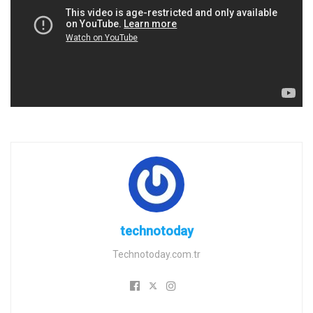
technotoday
Technotoday.com.tr