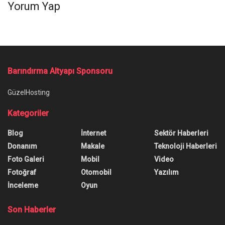
Yorum Yap
Ana Sayfa
/
Mass Effect: Legendary Edition, tek oyunculu deneyime
odaklanacak
Mass Effect: Legendary Edition,
tek oyunculu deneyime
odaklanacak
Yazar:
Tan Onay
3 Şubat 2021