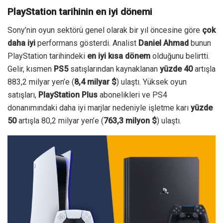
PlayStation tarihinin en iyi dönemi
Sony’nin oyun sektörü genel olarak bir yıl öncesine göre
çok
daha iyi
performans gösterdi. Analist
Daniel Ahmad
bunun
PlayStation tarihindeki
en iyi kısa dönem
olduğunu belirtti.
Gelir, kısmen
PS5
satışlarından kaynaklanan
yüzde 40
artışla
883,2 milyar yen’e (
8,4 milyar $
) ulaştı.
Yüksek oyun
satışları,
PlayStation Plus
abonelikleri ve PS4
donanımındaki daha iyi marjlar nedeniyle işletme karı
yüzde
50
artışla 80,2 milyar yen’e (
763,3 milyon $
) ulaştı.