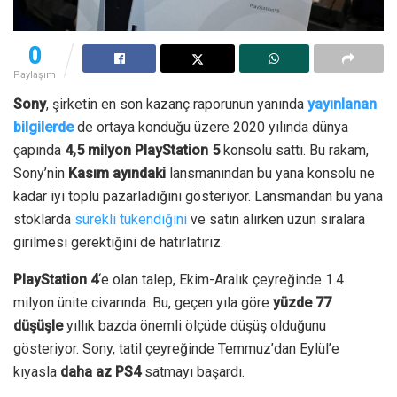
0
Paylaşım
Sony
, şirketin en son kazanç raporunun yanında
yayınlanan
bilgilerde
de ortaya konduğu üzere 2020 yılında dünya
çapında
4,5 milyon PlayStation 5
konsolu sattı.
Bu rakam,
Sony’nin
Kasım ayındaki
lansmanından bu yana konsolu ne
kadar iyi toplu pazarladığını gösteriyor. Lansmandan bu yana
stoklarda
sürekli tükendiğini
ve satın alırken uzun sıralara
girilmesi gerektiğini de hatırlatırız.
PlayStation 4
‘e olan talep, Ekim-Aralık çeyreğinde 1.4
milyon ünite civarında. Bu, geçen yıla göre
yüzde 77
düşüşle
yıllık bazda önemli ölçüde düşüş olduğunu
gösteriyor.
Sony, tatil çeyreğinde Temmuz’dan Eylül’e
kıyasla
daha az PS4
satmayı başardı.