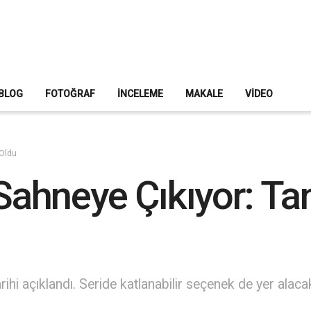
BLOG
FOTOĞRAF
İNCELEME
MAKALE
VIDEO
 Oldu
 Sahneye Çıkıyor: Ta
rihi açıklandı. Seride katlanabilir seçenek de yer alacak