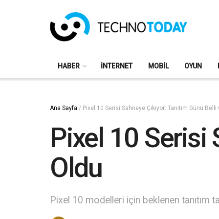
HABER
İNTERNET
MOBIL
OYUN
Ana Sayfa
/
Pixel 10 Serisi Sahneye Çıkıyor: Tanıtım Günü Belli
Pixel 10 Serisi
Oldu
Pixel 10 modelleri için beklenen tanıtım ta