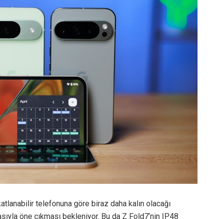
tlanabilir telefonuna göre biraz daha kalın olacağı
asıyla öne çıkması bekleniyor. Bu da Z Fold7’nin IP48