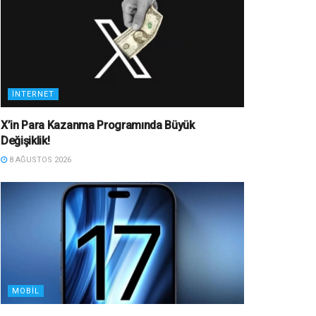
İNTERNET
X’in Para Kazanma Programında Büyük
Değişiklik!
8 AĞUSTOS 2026
MOBIL