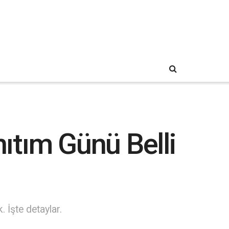
nıtım Günü Belli
. İşte detaylar.