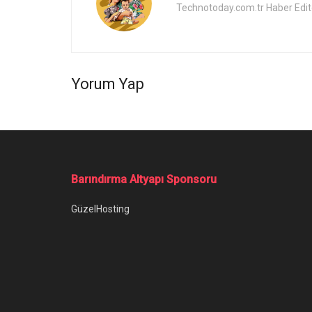
Technotoday.com.tr Haber Edit
Yorum Yap
Barındırma Altyapı Sponsoru
GüzelHosting