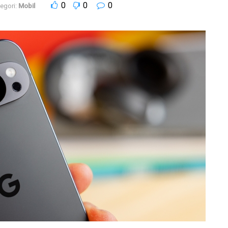
0
0
0
egori:
Mobil