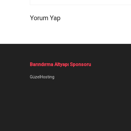
Yorum Yap
Ana Sayfa
/
Voyager 1 Nerede, Şu An Ne Yapıyor?
Voyager 1 Nere
Voyager 1 nerede, Güneş Sistemi'nin dışına
Yazar:
Anıl Özünaldım
16 Mayıs 2022
Kategori: