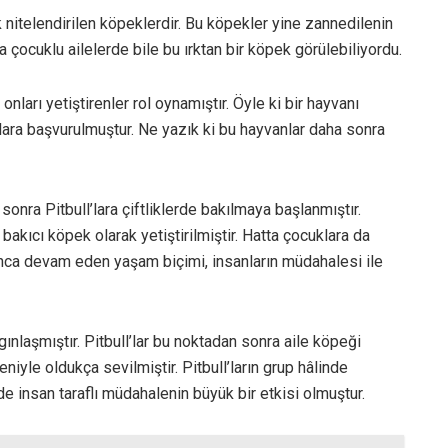
ak nitelendirilen köpeklerdir. Bu köpekler yine zannedilenin
 çocuklu ailelerde bile bu ırktan bir köpek görülebiliyordu.
ları yetiştirenler rol oynamıştır. Öyle ki bir hayvanı
llara başvurulmuştur. Ne yazık ki bu hayvanlar daha sonra
sonra Pitbull’lara çiftliklerde bakılmaya başlanmıştır.
bakıcı köpek olarak yetiştirilmiştir. Hatta çocuklara da
nca devam eden yaşam biçimi, insanların müdahalesi ile
nlaşmıştır. Pitbull’lar bu noktadan sonra aile köpeği
iyle oldukça sevilmiştir. Pitbull’ların grup hâlinde
e insan taraflı müdahalenin büyük bir etkisi olmuştur.