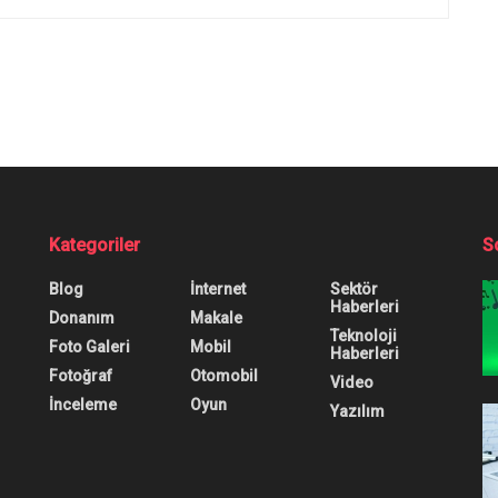
de, Şu An Ne Yapıy
 ne zaman çıktı, şu an ne yapıyor, nasıl takip edilir? H
0
0
0
Blog