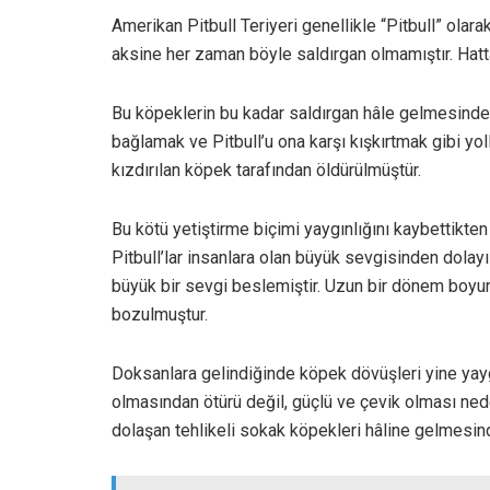
Amerikan Pitbull Teriyeri genellikle “Pitbull” olar
aksine her zaman böyle saldırgan olmamıştır. Hatta
Bu köpeklerin bu kadar saldırgan hâle gelmesinde on
bağlamak ve Pitbull’u ona karşı kışkırtmak gibi yo
kızdırılan köpek tarafından öldürülmüştür.
Bu kötü yetiştirme biçimi yaygınlığını kaybettikten 
Pitbull’lar insanlara olan büyük sevgisinden dolayı 
büyük bir sevgi beslemiştir. Uzun bir dönem boyu
bozulmuştur.
Doksanlara gelindiğinde köpek dövüşleri yine yaygı
olmasından ötürü değil, güçlü ve çevik olması neden
dolaşan tehlikeli sokak köpekleri hâline gelmesind