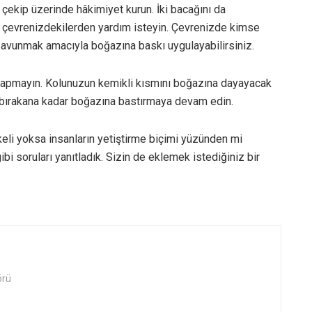
 çekip üzerinde hâkimiyet kurun. İki bacağını da
 çevrenizdekilerden yardım isteyin. Çevrenizde kimse
savunmak amacıyla boğazına baskı uygulayabilirsiniz.
a yapmayın. Kolunuzun kemikli kısmını boğazına dayayacak
bırakana kadar boğazına bastırmaya devam edin.
ikeli yoksa insanların yetiştirme biçimi yüzünden mi
 gibi soruları yanıtladık. Sizin de eklemek istediğiniz bir
örü