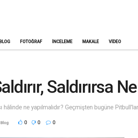
BLOG
FOTOĞRAF
İNCELEME
MAKALE
VIDEO
ldırır, Saldırırsa N
sı hâlinde ne yapılmalıdır? Geçmişten bugüne Pitbull'ları
0
0
0
Blog