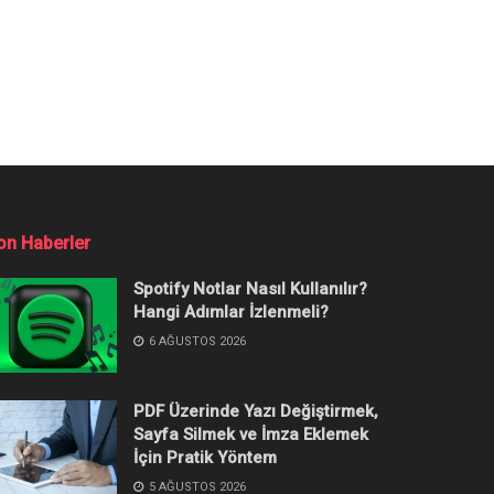
or?
epsi ve daha fazlasını yanıtladık.