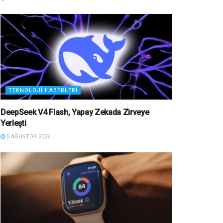
TEKNOLOJI HABERLERI
DeepSeek V4 Flash, Yapay Zekada Zirveye
Yerleşti
5 AĞUSTOS 2026