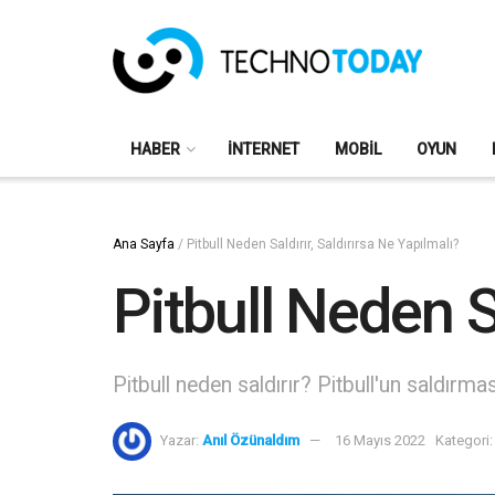
HABER
İNTERNET
MOBIL
OYUN
Ana Sayfa
/
Pitbull Neden Saldırır, Saldırırsa Ne Yapılmalı?
Pitbull Neden Sa
Pitbull neden saldırır? Pitbull'un saldırma
Yazar:
Anıl Özünaldım
16 Mayıs 2022
Kategori: