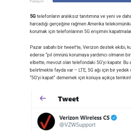
Paylaşım
5G
telefonların aralıksız tanıtımına ve yeni ve dah
harcadığı gerçeğine rağmen Amerika telekomüni
korumak için telefonlarının 5G erişimini kapatmalar
Pazar sabahı bir tweet’te, Verizon destek ekibi, kul
ederse “pil ömrünü korumaya yardımcı olmanın bir
elbette, mevcut olan telefondaki 5G’yi kapatır. Bu 
belirtmekte fayda var – LTE, 5G ağı için bir yedek
“5G’yi kapat” dememek için konuya açıkça temkinli