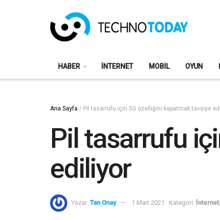
HABER
İNTERNET
MOBIL
OYUN
Ana Sayfa
/
Pil tasarrufu için 5G özelliğini kapatmak tavsiye edi
Pil tasarrufu i
ediliyor
Yazar:
Tan Onay
1 Mart 2021
Kategori:
İnternet