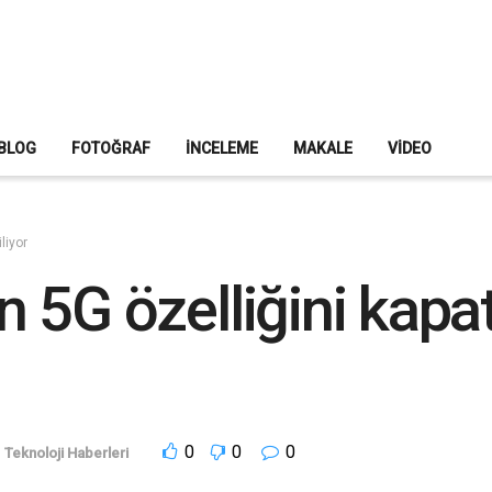
BLOG
FOTOĞRAF
İNCELEME
MAKALE
VIDEO
liyor
çin 5G özelliğini kap
0
0
0
,
Teknoloji Haberleri