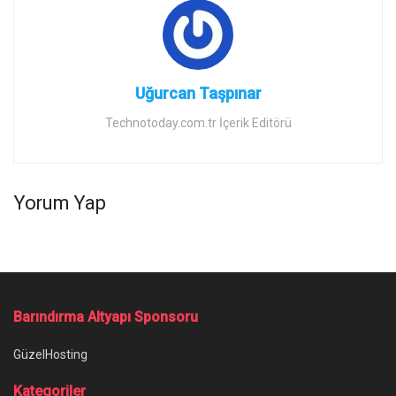
Uğurcan Taşpınar
Technotoday.com.tr İçerik Editörü
Yorum Yap
Barındırma Altyapı Sponsoru
GüzelHosting
Kategoriler