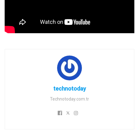
technotoday
Technotoday.com.tr