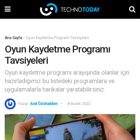
Ana Sayfa
/
Oyun Kaydetme Programı Tavsiyeleri
Oyun Kaydetme Programı
Tavsiyeleri
Oyun kaydetme programı arayışında olanlar için
hazırladığımız bu listedeki programlara ve
uygulamalarla harikalar yaratabilirsiniz.
Yazar:
Anıl Özünaldım
8 Aralık 2022