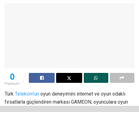
0
Paylaşım
Türk
Telekom’un
oyun deneyimini internet ve oyun odaklı
fırsatlarla güçlendiren markası GAMEON, oyunculara oyun
ekosisteminde sıklıkla kullanılan iletişim platformu Discord
üzerinden internet destek hizmetini hayata geçirdi.
Oyun ekosistemindeki konulara hâkim müşteri temsilcileri,