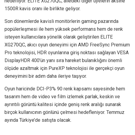
hedefliyor. ELITE XG270QC, ailedeki diğer üyelerin aksine
1500R kavis oranı ile birlikte geliyor.
Son dönemlerde kavisli monitörlerin gaming pazarında
popülerleşmesi ile hem yüksek performans hem de renk
isteyen kullanıcılara yönelik olarak geliştirilen ELITE
XG270QC, akıcı oyun deneyimi için AMD FreeSync Premium
Pro teknolojisi, HDR oyunlarına giriş noktası sağlayan VESA
DisplayHDR 400’ün yanı sıra hareket bulanıklığını önemli
ölçüde azaltmak için PureXP teknolojisi ile gerçekçi oyun
deneyimini bir adım daha ileriye taşıyor.
Oyun haricinde DCI-P3% 90 renk kapsamı sayesinde hem
tasarım hem de video ve film izlemek parlak, keskin ve
ayrıntılı görüntü kalitesi içinde geniş renk aralığı sunarak
birçok kullanıcının gönlünü çelmesi hedefleniyor. Temmuz
ayında Türkiye’de satışta olacak.