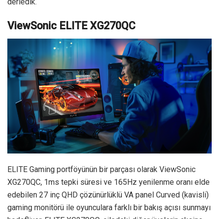
derledik.
ViewSonic ELITE XG270QC
ELITE Gaming portföyünün bir parçası olarak ViewSonic
XG270QC, 1ms tepki süresi ve 165Hz yenilenme oranı elde
edebilen 27 inç QHD çözünürlüklü VA panel Curved (kavisli)
gaming monitörü ile oyunculara farklı bir bakış açısı sunmayı