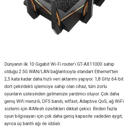
Dünyanın ilk 10 Gigabit Wi-Fi router’ı GT-AX11000 sahip
olduğu 2.5G WAN/LAN bağlantısıyla standart Ethernet’ten
2,5 kata kadar daha hızlı veri aktarımı yapıyor. 1,8 GHz 64-bit
dört çekirdekli işlemciye sahip olan cihaz, tüm zorlu
oyunların üstesinden gelmenize yardımcı oluyor. Çok daha
geniş Wifi menzili, DFS bandı, wtfast, Adaptive QoS, ağ WiFi
sistemi için AiMesh özellikleri dikkat çekici. Birden fazla
oyun bilgisayarı için çok daha geniş kapasite vadeden aygıt,
ayrıca üç bantlı ağı ile iddialı.