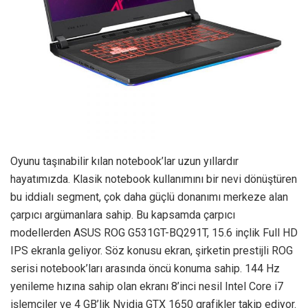
Oyunu taşınabilir kılan notebook’lar uzun yıllardır
hayatımızda. Klasik notebook kullanımını bir nevi dönüştüren
bu iddialı segment, çok daha güçlü donanımı merkeze alan
çarpıcı argümanlara sahip. Bu kapsamda çarpıcı
modellerden ASUS ROG G531GT-BQ291T, 15.6 inçlik Full HD
IPS ekranla geliyor. Söz konusu ekran, şirketin prestijli ROG
serisi notebook’ları arasında öncü konuma sahip. 144 Hz
yenileme hızına sahip olan ekranı 8’inci nesil Intel Core i7
işlemciler ve 4 GB’lik Nvidia GTX 1650 grafikler takip ediyor.