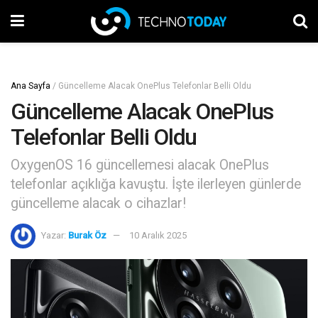
Ana Sayfa
/
Güncelleme Alacak OnePlus Telefonlar Belli Oldu
Güncelleme Alacak OnePlus
Telefonlar Belli Oldu
OxygenOS 16 güncellemesi alacak OnePlus
telefonlar açıklığa kavuştu. İşte ilerleyen günlerde
güncelleme alacak o cihazlar!
Yazar:
Burak Öz
10 Aralık 2025