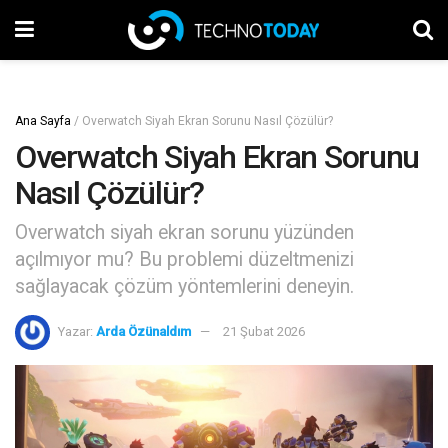
Ana Sayfa
/
Overwatch Siyah Ekran Sorunu Nasıl Çözülür?
Overwatch Siyah Ekran Sorunu
Nasıl Çözülür?
Overwatch siyah ekran sorunu yüzünden
açılmıyor mu? Bu problemi düzeltmenizi
sağlayacak çözüm yöntemlerini deneyin.
Yazar:
Arda Özünaldım
21 Şubat 2026