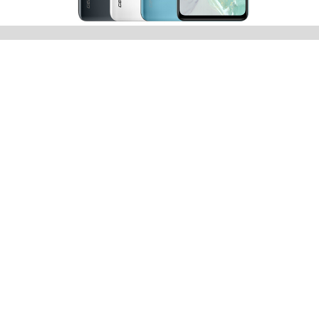
0
Paylaşım
General Mobile
’ın en yeni akıllı telefonu General Mobile GM
22 Plus akıllı telefonunu test merkezimizde ağırladık. Ocak
ayının sonunda lanse edilen cihaz, bizi şık bir kutu içerisinde
karşıladı. Kutusundan çıkardığımız ilk anda hoş bir intiba
uyandıran modelde ilk dikkat çekenler geniş ekran ve ince
çerçeve oldu. Arka yüzündeki üçlü kamera sistemi ve
parmak izi okuyucusu da diğer görsel tetikleyicilerdi. 200
gram civarı bir ağırlığa sahip, sınıfı adına hafif bir akıllı
telefon değil. Ancak minimalist tasarımı ile size kolayca
uyum sağlıyor. Elde tutuluşu rahat, ekran/gövde oranının
ideal yapıda olduğu, daha ilk andan hissediliyor.