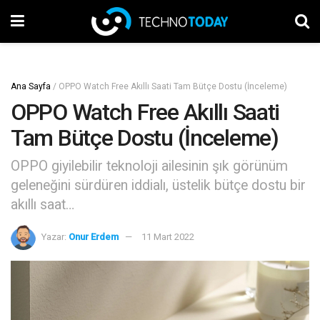
Ana Sayfa
/
OPPO Watch Free Akıllı Saati Tam Bütçe Dostu (İnceleme)
OPPO Watch Free Akıllı Saati
Tam Bütçe Dostu (İnceleme)
OPPO giyilebilir teknoloji ailesinin şık görünüm
geleneğini sürdüren iddialı, üstelik bütçe dostu bir
akıllı saat…
Yazar:
Onur Erdem
11 Mart 2022