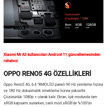
Xiaomi Mi A3 kullanıcıları Android 11 güncellemesinden
rahatsız
OPPO RENO5 4G ÖZELLİKLERİ
Oppo Reno5 4G, 6,4 ”AMOLED paneli 90 Hz yenileme hızına
ve 180 Hz dokunmatik örnekleme hızına yükseltir.
Çözünürlük 1080p + olarak kalır. Ekran, Işık modunda tam
sRGB kapsamı sunarken, canlı mod sRGB’de %100’ün