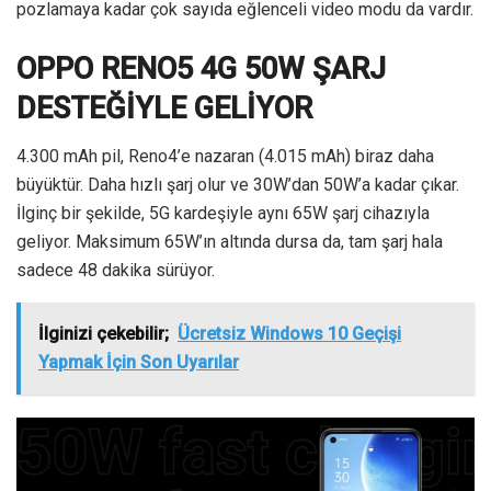
pozlamaya kadar çok sayıda eğlenceli video modu da vardır.
OPPO RENO5 4G 50W ŞARJ
DESTEĞİYLE GELİYOR
4.300 mAh pil, Reno4’e nazaran (4.015 mAh) biraz daha
büyüktür. Daha hızlı şarj olur ve 30W’dan 50W’a kadar çıkar.
İlginç bir şekilde, 5G kardeşiyle aynı 65W şarj cihazıyla
geliyor. Maksimum 65W’ın altında dursa da, tam şarj hala
sadece 48 dakika sürüyor.
İlginizi çekebilir;
Ücretsiz Windows 10 Geçişi
Yapmak İçin Son Uyarılar