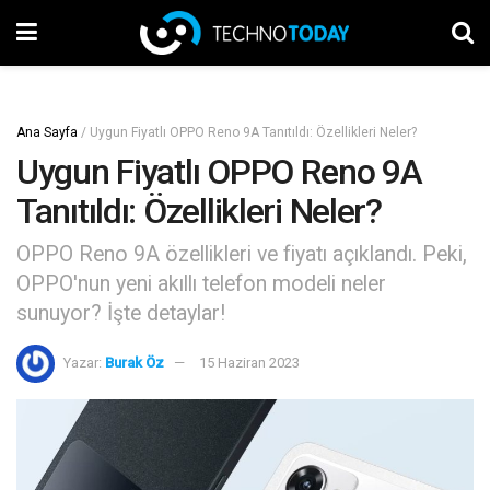
Ana Sayfa
/
Uygun Fiyatlı OPPO Reno 9A Tanıtıldı: Özellikleri Neler?
Uygun Fiyatlı OPPO Reno 9A
Tanıtıldı: Özellikleri Neler?
OPPO Reno 9A özellikleri ve fiyatı açıklandı. Peki,
OPPO'nun yeni akıllı telefon modeli neler
sunuyor? İşte detaylar!
Yazar:
Burak Öz
15 Haziran 2023