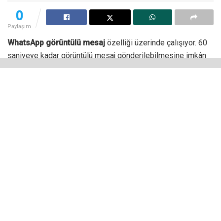
0
Paylaşım
WhatsApp görüntülü mesaj
özelliği üzerinde çalışıyor. 60
saniyeye kadar görüntülü mesaj gönderilebilmesine imkân
tanıyacak yeni bir özelliğin anlık mesajlaşma uygulamasına
ekleneceği ortaya çıktı. Ayrıca yeni özelliğe dair bir görsel
de paylaşıldı.
WhatsApp Görüntülü Mesaj
Özelliğini Test Ediyor
WABetaInfo tarafından paylaşılan bilgilere göre kullanıcılar
çok yakında sesli mesajın yanı sıra görüntülü mesaj da
gönderebilecek. Bu sayede gerçek zamanlı olarak 60
saniyeye kadar video kaydedilebilecek. Kaydetme işleminin
ardından video karşıdaki kullanıcıyla paylaşılabilecek.