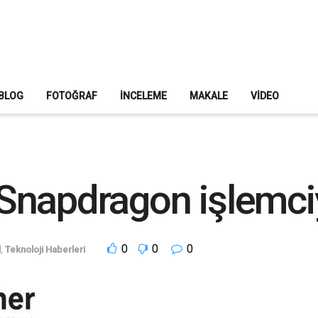
BLOG
FOTOĞRAF
İNCELEME
MAKALE
VIDEO
napdragon işlemciy
0
0
0
l
,
Teknoloji Haberleri