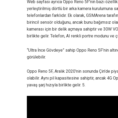
Web sayfası ayrıca Oppo Reno 5F’nin bazı özellikl
yerleştirilmiş dörtlü bir arka kamera kurulumuna 
telefonlardan farklıdır. Ek olarak, GSMArena tarafı
birincil sensör olduğunu, ancak bunu bağımsız ola
kamerası için bir delik açmaya sahiptir ve 30W V
birlikte gelir. Telefon, AI renkli portre modunu ve
“Ultra İnce Gövdeye” sahip Oppo Reno 5F’nin altınd
görülebilir.
Oppo Reno 5F, Aralık 2020’nin sonunda Çin’de piy
olabilir. Aynı pil kapasitesine sahiptir, ancak 4G O
yavaş şarj hızıyla birlikte gelir. 5.
İlginizi çekebilir;
State of Play 8 Temmuz'da