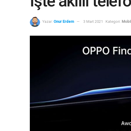
İşte akıllı tele
Yazar:
Onur Erdem
3 Mart 2021
Kategori:
Mobi