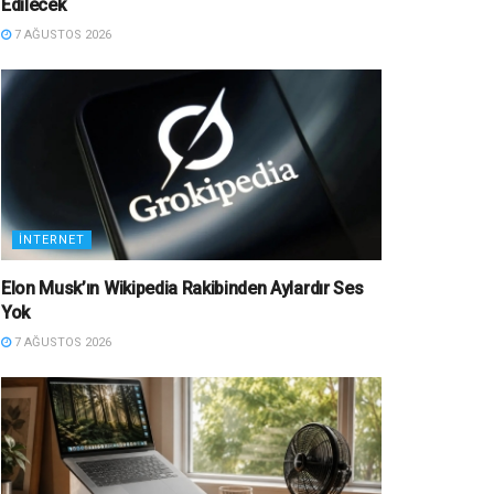
Edilecek
7 AĞUSTOS 2026
İNTERNET
Elon Musk’ın Wikipedia Rakibinden Aylardır Ses
Yok
7 AĞUSTOS 2026