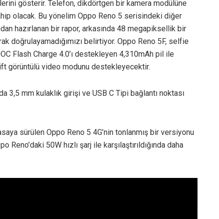
erini gösterir. Telefon, dikdörtgen bir kamera modülüne
sahip olacak. Bu yönelim Oppo Reno 5 serisindeki diğer
ndan hazırlanan bir rapor, arkasında 48 megapiksellik bir
rak doğrulayamadığımızı belirtiyor. Oppo Reno 5F, selfie
OOC Flash Charge 4.0’ı destekleyen 4,310mAh pil ile
 çift görüntülü video modunu destekleyecektir.
a 3,5 mm kulaklık girişi ve USB C Tipi bağlantı noktası
asaya sürülen Oppo Reno 5 4G’nin tonlanmış bir versiyonu
ppo Reno’daki 50W hızlı şarj ile karşılaştırıldığında daha
 yayınlanacak