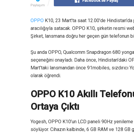
Facebook ile Paylaş
Paylaşım
OPPO
K10, 23 Mart’ta saat 12.00’de Hindistan’da
aracılığıyla satacak. OPPO K10, şirketin resmi web 
Şirket, lansmana doğru her geçen gün telefonun bir
Şu anda OPPO, Qualcomm Snapdragon 680 yonga s
seçeneğini onayladı. Daha önce, Hindistan’daki OPP
Mart’taki lansmandan önce 91mobiles, sızdırıcı Yo
olarak öğrendi.
OPPO K10 Akıllı Telefonu
Ortaya Çıktı
Yogesh, OPPO K10’un LCD paneli 90Hz yenileme hı
söylüyor. Cihazın kalbinde, 6 GB RAM ve 128 GB ge