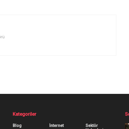
örü
Karşılaştırması