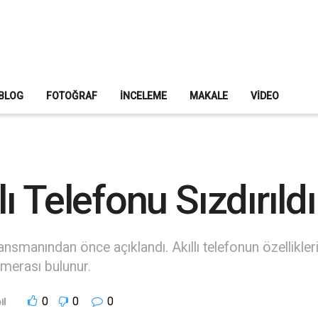
BLOG
FOTOĞRAF
İNCELEME
MAKALE
VIDEO
 Telefonu Sızdırıldı
ansmanından önce açıklandı. Akıllı telefonun özellikl
merası bulunur.
0
0
0
il