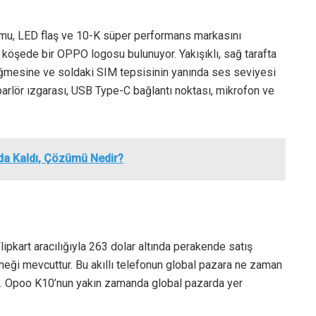
umu, LED flaş ve 10-K süper performans markasını
 köşede bir OPPO logosu bulunuyor. Yakışıklı, sağ tarafta
 düğmesine ve soldaki SIM tepsisinin yanında ses seviyesi
rlör ızgarası, USB Type-C bağlantı noktası, mikrofon ve
a Kaldı, Çözümü Nedir?
ipkart aracılığıyla 263 dolar altında perakende satış
eği mevcuttur. Bu akıllı telefonun global pazara ne zaman
i. Opoo K10’nun yakın zamanda global pazarda yer