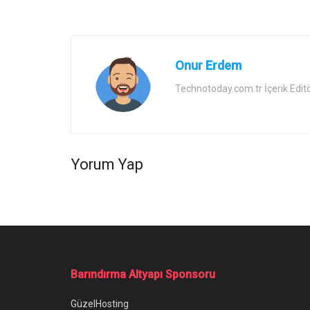
Onur Erdem
Technotoday.com.tr İçerik Edit
Yorum Yap
Ana Sayfa
/
Samsung Galaxy S22 vs iPhone 13 Fiyat ve Özellik 