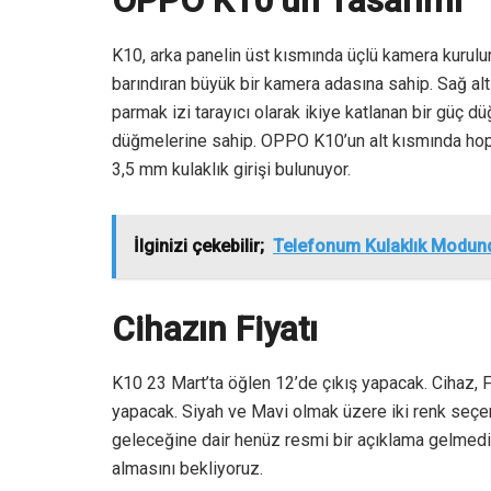
OPPO K10’un Tasarımı
K10, arka panelin üst kısmında üçlü kamera kurul
barındıran büyük bir kamera adasına sahip. Sağ alt
parmak izi tarayıcı olarak ikiye katlanan bir güç
düğmelerine sahip. OPPO K10’un alt kısmında hopa
3,5 mm kulaklık girişi bulunuyor.
İlginizi çekebilir;
Telefonum Kulaklık Modund
Cihazın Fiyatı
K10 23 Mart’ta öğlen 12’de çıkış yapacak. Cihaz, Fl
yapacak. Siyah ve Mavi olmak üzere iki renk seçen
geleceğine dair henüz resmi bir açıklama gelmed
almasını bekliyoruz.