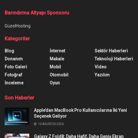
Ana Sayfa
/
OnePlus 5 Serisi Android 10 Güncellemesiyle Tanışıyor
OnePlus 5 Serisi Android 10
Güncellemesiyle Tanışıyor
Yazar:
Hakan Ayhan
29 Nisan 2020