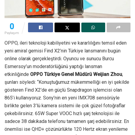
0
Paylaşım
OPPO, ileri teknoloji kabiliyetini ve kararlılığını temsil eden
yeni amiral gemisi Find X2’nin Türkiye lansmanını bugün
online olarak gerçekleştirdi. Oyuncu ve sunucu Burcu
Esmersoy’un moderatörlüğünü yaptığı lansman
etkinliğinde
OPPO Türkiye Genel Müdürü Weijian Zhou
,
şunları söyledi: “Konuştuğumuz mükemmelliği en iyi şekilde
gösteren Find X2’de en güçlü Snapdragon işlemcisi olan
865’i kullanıyoruz. Sony’nin en yeni IMX708 sensörüyle
birlikte gelen 3’lü kamera sistemi ile çok güzel fotoğraflar
çekebilirsiniz. 65W Super VOOC hızlı şarj teknolojisi ile
sadece 38 dakikada telefonu tamamen şarj edebilirsiniz. En
önemlisi ise QHD+ çözünürlükte 120 Hertz ekran yenileme