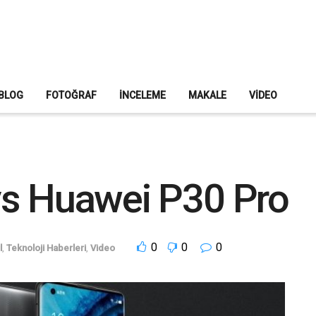
BLOG
FOTOĞRAF
İNCELEME
MAKALE
VIDEO
vs Huawei P30 Pro
0
0
0
l
,
Teknoloji Haberleri
,
Video