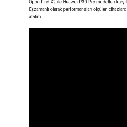
Oppo Find X2 ile Huawei P30 Pro modelleri karşılaşt
Eşzamanlı olarak performansları ölçülen cihazlard
atalım.