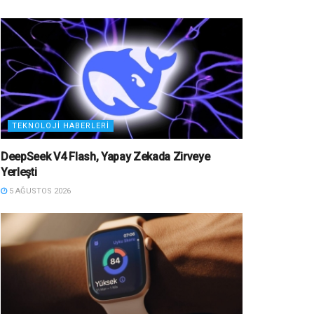
TEKNOLOJI HABERLERI
DeepSeek V4 Flash, Yapay Zekada Zirveye
Yerleşti
5 AĞUSTOS 2026