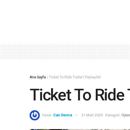
Ana Sayfa
/
Ticket To Ride Trailer’ı Paylaşıldı!
Ticket To Ride T
Yazar:
Can Genca
31 Mart 2020
Kategori:
Oyun