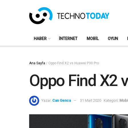
HABER
İNTERNET
MOBIL
OYUN
Ana Sayfa
/
Oppo Find X2 vs Huawei P30 Pro
Oppo Find X2 
Yazar:
Can Genca
31 Mart 2020
Kategori:
Mobi