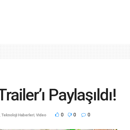
railer’ı Paylaşıldı!
0
0
0
,
Teknoloji Haberleri
,
Video