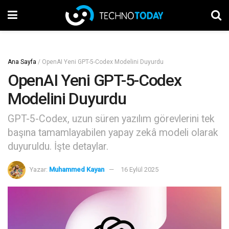
Ana Sayfa
/
OpenAI Yeni GPT-5-Codex Modelini Duyurdu
OpenAI Yeni GPT-5-Codex
Modelini Duyurdu
GPT-5-Codex, uzun süren yazılım görevlerini tek
başına tamamlayabilen yapay zekâ modeli olarak
duyuruldu. İşte detaylar.
Yazar:
Muhammed Kayan
16 Eylül 2025