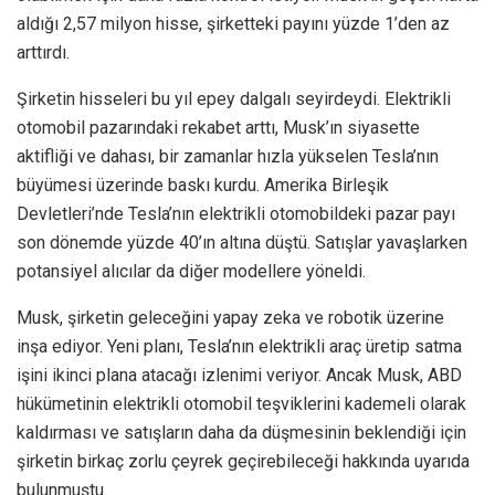
aldığı 2,57 milyon hisse, şirketteki payını yüzde 1’den az
arttırdı.
Şirketin hisseleri bu yıl epey dalgalı seyirdeydi. Elektrikli
otomobil pazarındaki rekabet arttı, Musk’ın siyasette
aktifliği ve dahası, bir zamanlar hızla yükselen Tesla’nın
büyümesi üzerinde baskı kurdu. Amerika Birleşik
Devletleri’nde Tesla’nın elektrikli otomobildeki pazar payı
son dönemde yüzde 40’ın altına düştü. Satışlar yavaşlarken
potansiyel alıcılar da diğer modellere yöneldi.
Musk, şirketin geleceğini yapay zeka ve robotik üzerine
inşa ediyor. Yeni planı, Tesla’nın elektrikli araç üretip satma
işini ikinci plana atacağı izlenimi veriyor. Ancak Musk, ABD
hükümetinin elektrikli otomobil teşviklerini kademeli olarak
kaldırması ve satışların daha da düşmesinin beklendiği için
şirketin birkaç zorlu çeyrek geçirebileceği hakkında uyarıda
bulunmuştu.