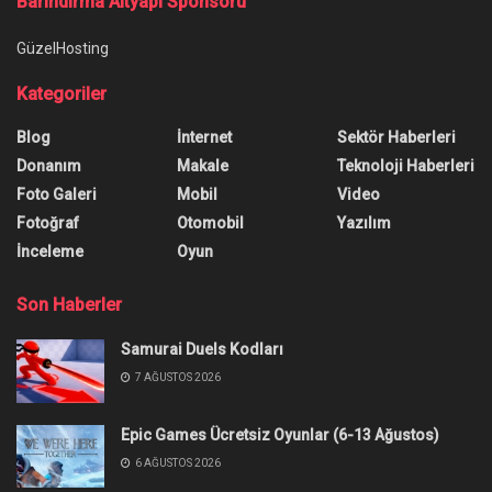
Barındırma Altyapı Sponsoru
GüzelHosting
Kategoriler
Blog
İnternet
Sektör Haberleri
Donanım
Makale
Teknoloji Haberleri
Foto Galeri
Mobil
Video
Fotoğraf
Otomobil
Yazılım
İnceleme
Oyun
Son Haberler
Samurai Duels Kodları
7 AĞUSTOS 2026
Epic Games Ücretsiz Oyunlar (6-13 Ağustos)
6 AĞUSTOS 2026