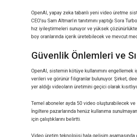
OpenAI, yapay zeka tabanlı yeni video üretme sist
CEO’su Sam Altman’ın tanıtımını yaptığı Sora Turb
hız iyileştirmeleri sunuyor ve yüksek çözünürlükte 2
boy oranlarında içerik üretebilecek ve mevcut me
Güvenlik Önlemleri ve Sı
OpenAI, sistemin kötüye kullanımını engellemek iç
verileri ve görünür filigranlar bulunuyor. Şirket, 
yer aldığı videoların üretimini geçici olarak kısıtlıyo
Temel aboneler ayda 50 video oluşturabilecek ve s
İngiltere pazarlarında henüz kullanıma sunulmaya
için çalıştıklarını belirtti.
Video üretim teknolojisi hala gelişim aşamasında 