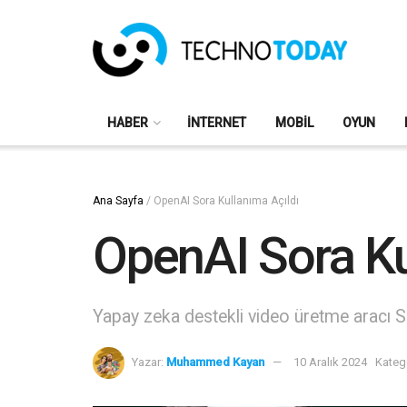
HABER
İNTERNET
MOBIL
OYUN
Ana Sayfa
/
OpenAI Sora Kullanıma Açıldı
OpenAI Sora Ku
Yapay zeka destekli video üretme aracı Sor
Yazar:
Muhammed Kayan
10 Aralık 2024
Katego