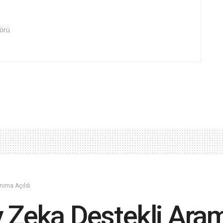
örü
nıma Açıldı
 Zeka Destekli Aram