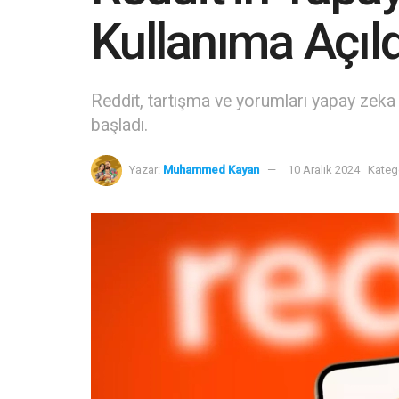
Kullanıma Açıld
Reddit, tartışma ve yorumları yapay zeka 
başladı.
Yazar:
Muhammed Kayan
10 Aralık 2024
Katego