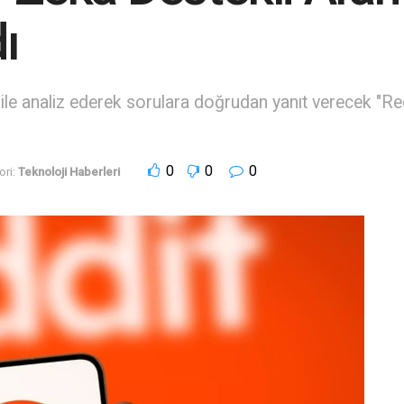
ı
ile analiz ederek sorulara doğrudan yanıt verecek "Re
0
0
0
ri:
Teknoloji Haberleri