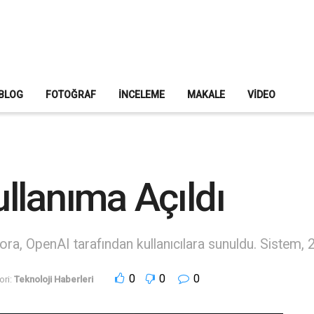
BLOG
FOTOĞRAF
İNCELEME
MAKALE
VIDEO
llanıma Açıldı
a, OpenAI tarafından kullanıcılara sunuldu. Sistem, 22 s
0
0
0
ri:
Teknoloji Haberleri