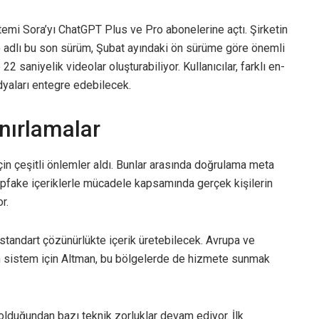
emi Sora’yı ChatGPT Plus ve Pro abonelerine açtı. Şirketin
o adlı bu son sürüm, Şubat ayındaki ön sürüme göre önemli
2 saniyelik videolar oluşturabiliyor. Kullanıcılar, farklı en-
dyaları entegre edebilecek.
nırlamalar
in çeşitli önlemler aldı. Bunlar arasında doğrulama meta
deepfake içeriklerle mücadele kapsamında gerçek kişilerin
r.
tandart çözünürlükte içerik üretebilecek. Avrupa ve
n sistem için Altman, bu bölgelerde de hizmete sunmak
olduğundan bazı teknik zorluklar devam ediyor. İlk