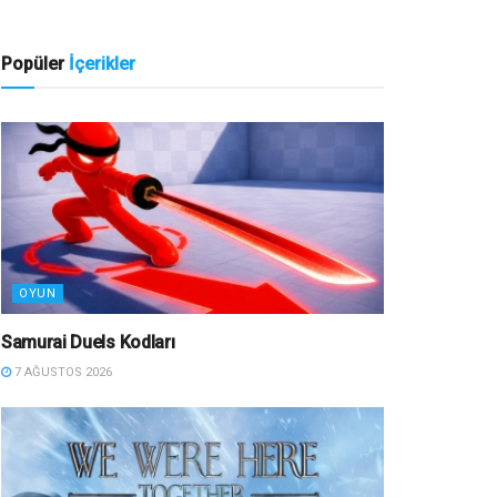
Popüler
İçerikler
OYUN
Samurai Duels Kodları
7 AĞUSTOS 2026