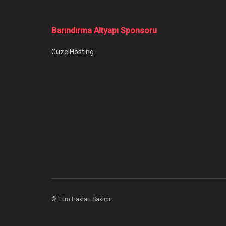
Ana Sayfa
/
Tesla Koronavirüsü Hiçe Sayıyor: İşçiler Geri Çağrıl
Tesla Koronavir
Çağrıldı
Yazar:
Hakan Ayhan
29 Nisan 2020
Kategori:
S