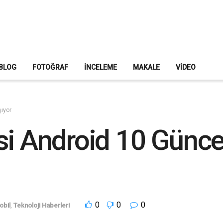
BLOG
FOTOĞRAF
İNCELEME
MAKALE
VIDEO
şıyor
si Android 10 Günce
0
0
0
obil
,
Teknoloji Haberleri