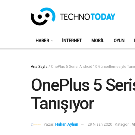
HABER
İNTERNET
MOBIL
OYUN
Ana Sayfa
/
OnePlus 5 Serisi Android 10 Güncellemesiyle Tanı
OnePlus 5 Seri
Tanışıyor
Yazar:
Hakan Ayhan
29 Nisan 2020
Kategori:
M