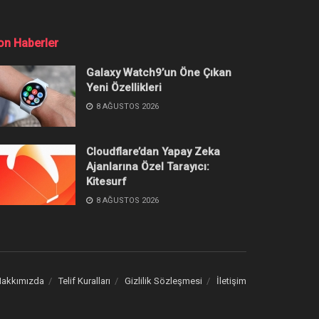
çiler Geri
Popüler
İçerikler