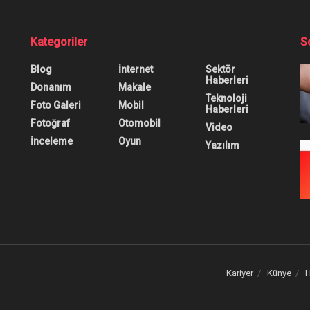
dı
üsü Hiçe Sayıyor: İş
0
0
0
ektör Haberleri
,
Teknoloji Haberleri