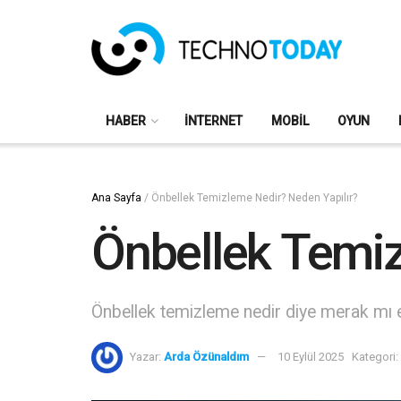
HABER
İNTERNET
MOBIL
OYUN
Ana Sayfa
/
Önbellek Temizleme Nedir? Neden Yapılır?
Önbellek Temiz
Önbellek temizleme nedir diye merak mı e
Yazar:
Arda Özünaldım
10 Eylül 2025
Kategori: