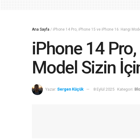
Ana Sayfa
/
iPhone 14 Pro, iPhone 15 ve iPhone 16: Hangi Mode
iPhone 14 Pro,
Model Sizin İç
Yazar:
Sergen Küçük
8 Eylül 2025
Kategori:
Bl