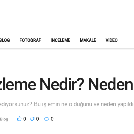
BLOG
FOTOĞRAF
İNCELEME
MAKALE
VIDEO
leme Nedir? Neden 
diyorsunuz? Bu işlemin ne olduğunu ve neden yapıldığı
0
0
0
Blog