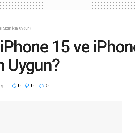
l Sizin İçin Uygun?
 iPhone 15 ve iPhon
in Uygun?
0
0
0
og