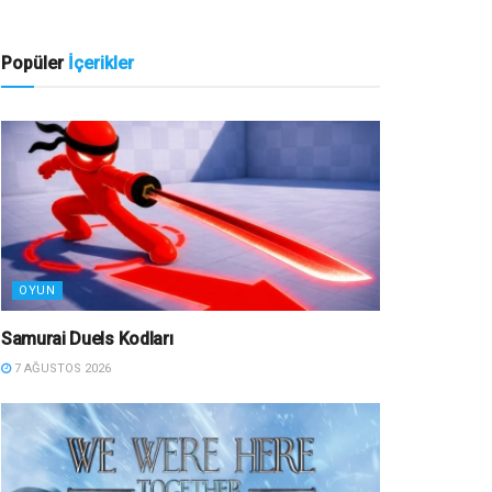
Popüler
İçerikler
OYUN
Samurai Duels Kodları
7 AĞUSTOS 2026