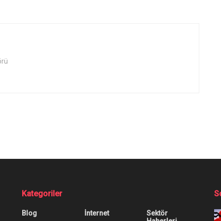
örü
Artış Gördü