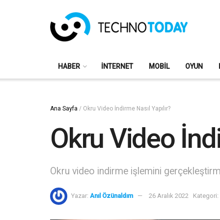
HABER
İNTERNET
MOBIL
OYUN
Ana Sayfa
/
Okru Video İndirme Nasıl Yapılır?
Okru Video İndi
Okru video indirme işlemini gerçekleştirme
Yazar:
Anıl Özünaldım
26 Aralık 2022
Kategori: