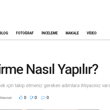
BLOG
FOTOĞRAF
İNCELEME
MAKALE
VIDEO
rme Nasıl Yapılır?
k için takip etmeniz gereken adımlara ihtiyacınız vars
0
0
0
İnternet