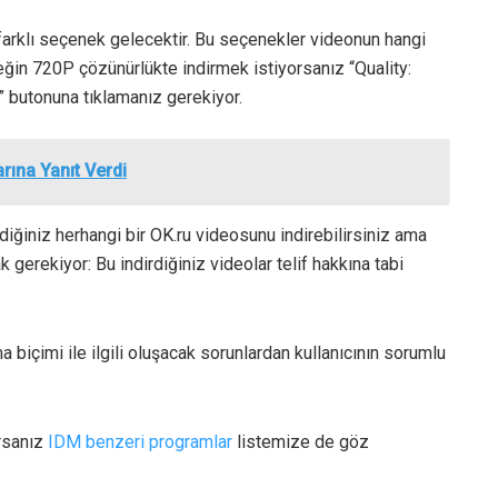
farklı seçenek gelecektir. Bu seçenekler videonun hangi
neğin 720P çözünürlükte indirmek istiyorsanız “Quality:
 butonuna tıklamanız gerekiyor.
rına Yanıt Verdi
ediğiniz herhangi bir OK.ru videosunu indirebilirsiniz ama
gerekiyor: Bu indirdiğiniz videolar telif hakkına tabi
a biçimi ile ilgili oluşacak sorunlardan kullanıcının sorumlu
rsanız
IDM benzeri programlar
listemize de göz