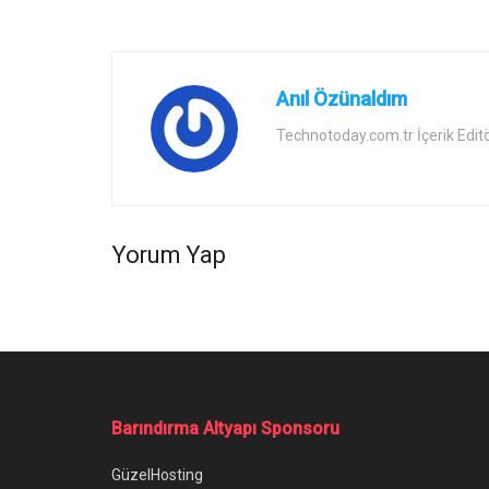
Anıl Özünaldım
Technotoday.com.tr İçerik Edit
Yorum Yap
Ana Sayfa
/
Disney Plus Abone Sayısı Recep İvedik 7 ile Büyük 