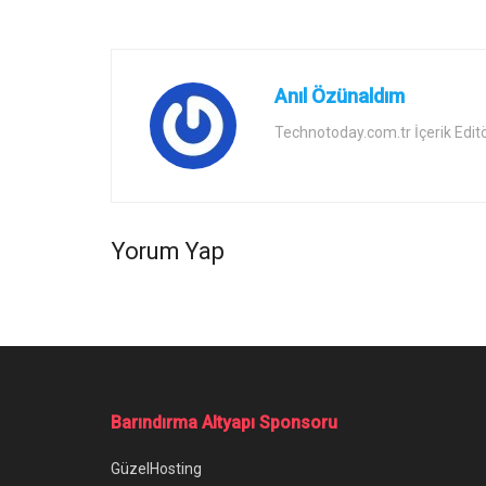
Anıl Özünaldım
Technotoday.com.tr İçerik Edit
Yorum Yap
Ana Sayfa
/
VDS Sunucu Seçimi ve Yönetimi Nasıl Yapılmalı?