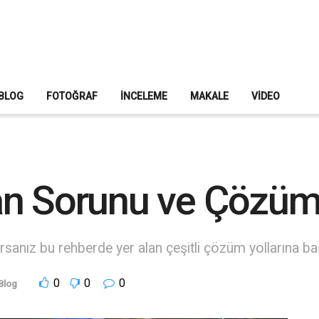
BLOG
FOTOĞRAF
İNCELEME
MAKALE
VIDEO
an Sorunu ve Çözü
anız bu rehberde yer alan çeşitli çözüm yollarına baş
0
0
0
Blog