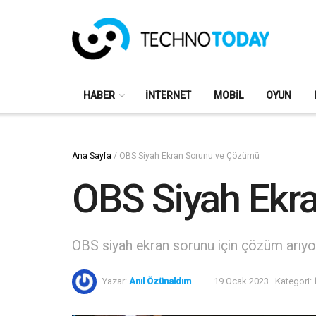
HABER
İNTERNET
MOBIL
OYUN
Ana Sayfa
/
OBS Siyah Ekran Sorunu ve Çözümü
OBS Siyah Ekr
OBS siyah ekran sorunu için çözüm arıyors
Yazar:
Anıl Özünaldım
19 Ocak 2023
Kategori: