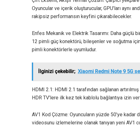
Çift Eksenli, Akışlı Termal Çözüm: Çarpıcı yekpar
Oyuncular ve içerik oluşturucular, GPU’ları aynı 
rakipsiz performansın keyfini çıkarabilecekler.
Enfes Mekanik ve Elektrik Tasarımı: Daha güçlü bir 
12 pimli güç konektörü, bileşenler ve soğutma içi
pimli konektörlerle uyumludur.
İlginizi çekebilir;
Xiaomi Redmi Note 9 5G se
HDMI 2.1: HDMI 2.1 tarafından sağlanan artırılmış 
HDR TV’lere ilk kez tek kablolu bağlantıya izin ver
AV1 Kod Çözme: Oyuncuların yüzde 50’ye kadar dah
videosunu izlemelerine olanak tanıyan yeni AV1 co