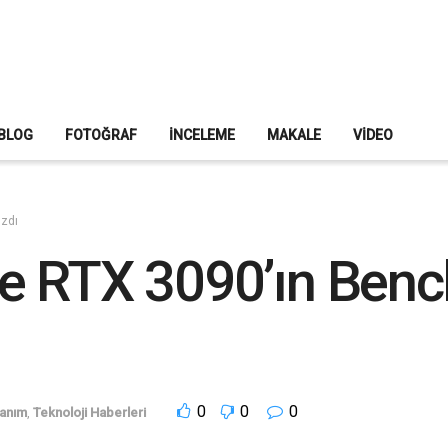
BLOG
FOTOĞRAF
İNCELEME
MAKALE
VIDEO
ızdı
e RTX 3090’ın Bench
0
0
0
anım
,
Teknoloji Haberleri