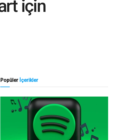
art için
Popüler
İçerikler