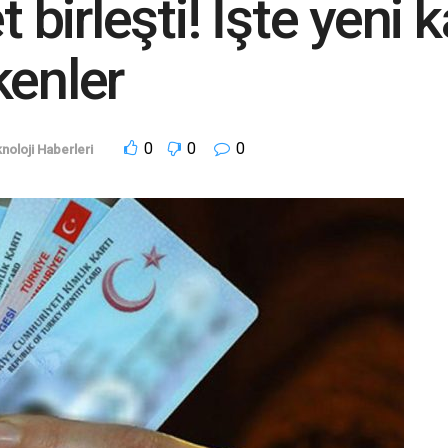
 birleşti! İşte yeni k
kenler
0
0
0
noloji Haberleri