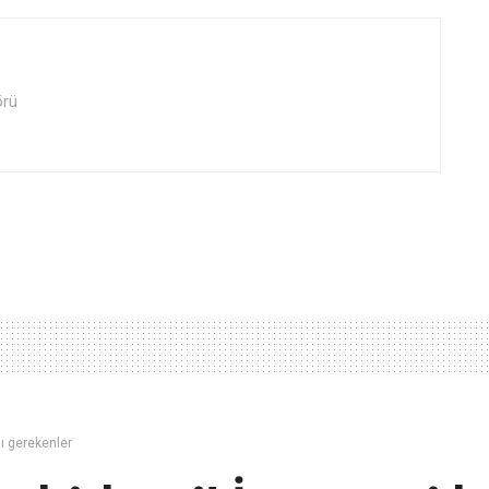
örü
ası gerekenler