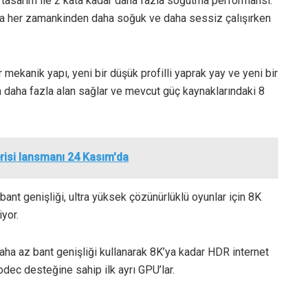
e tasarım ile 2 kata kadar daha fazla soğutma performansı.
anda her zamankinden daha soğuk ve daha sessiz çalışırken
mekanik yapı, yeni bir düşük profilli yaprak yay ve yeni bir
n daha fazla alan sağlar ve mevcut güç kaynaklarındaki 8
risi lansmanı 24 Kasım'da
bant genişliği, ultra yüksek çözünürlüklü oyunlar için 8K
iyor.
a az bant genişliği kullanarak 8K’ya kadar HDR internet
dec desteğine sahip ilk ayrı GPU’lar.