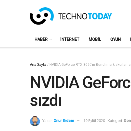
HABER
İNTERNET
MOBIL
OYUN
Ana Sayfa
/
NVIDIA GeForce RTX 3090’ın Benchmark skorları s
NVIDIA GeForc
sızdı
Yazar:
Onur Erdem
19 Eylül 2020
Kategori:
Don