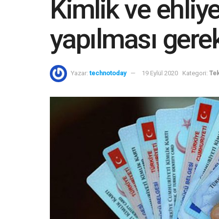
Kimlik ve ehliyet
yapılması gere
Yazar:
technotoday
19 Eylül 2020
Kategori:
Tek