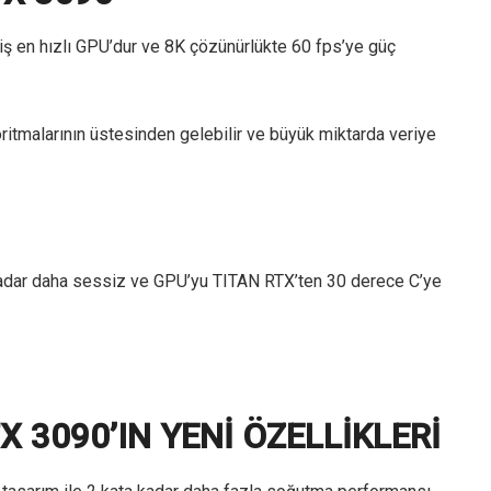
lmiş en hızlı GPU’dur ve 8K çözünürlükte 60 fps’ye güç
itmalarının üstesinden gelebilir ve büyük miktarda veriye
ta kadar daha sessiz ve GPU’yu TITAN RTX’ten 30 derece C’ye
X 3090’IN YENİ ÖZELLİKLERİ