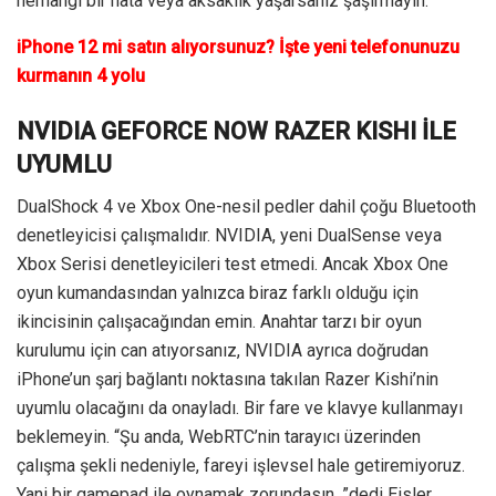
herhangi bir hata veya aksaklık yaşarsanız şaşırmayın.
iPhone 12 mi satın alıyorsunuz? İşte yeni telefonunuzu
kurmanın 4 yolu
NVIDIA GEFORCE NOW RAZER KISHI İLE
UYUMLU
DualShock 4 ve Xbox One-nesil pedler dahil çoğu Bluetooth
denetleyicisi çalışmalıdır. NVIDIA, yeni DualSense veya
Xbox Serisi denetleyicileri test etmedi. Ancak Xbox One
oyun kumandasından yalnızca biraz farklı olduğu için
ikincisinin çalışacağından emin. Anahtar tarzı bir oyun
kurulumu için can atıyorsanız, NVIDIA ayrıca doğrudan
iPhone’un şarj bağlantı noktasına takılan Razer Kishi’nin
uyumlu olacağını da onayladı. Bir fare ve klavye kullanmayı
beklemeyin. “Şu anda, WebRTC’nin tarayıcı üzerinden
çalışma şekli nedeniyle, fareyi işlevsel hale getiremiyoruz.
Yani bir gamepad ile oynamak zorundasın, ”dedi Eisler.