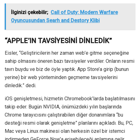
İlginizi çekebilir;
Call of Duty: Modern Warfare
Oyuncusundan Searh and Destory Klibi
“APPLE’IN TAVSİYESİNİ DİNLEDİK”
Eisler, “Geliştiricilerin her zaman web’e gitme seçeneğine
sahip olmasını öneren bazı tavsiyeler verdiler. Onların resmi
tavrı buydu ve biz de öyle yaptık. App Store’a girip (bunun
yerine) bir web yönteminden geçmeme tavsiyelerini
dinledik.” dedi.
iOS genişletmesi, hizmetin Chromebook’larda başlatılmasını
takip eder. Bugün NVIDIA, önümüzdeki yılın başlarında
Chrome tarayıcısını çalıştırabilen diğer donanımlara “bu
desteği resmi olarak genişletme” planlarını açıkladı. Bu, PC,
Mac veya Linux makinesi olan herkesin özel bir istemci
indirmeden GeForce Now’a erişebileceği anlamına gelir.