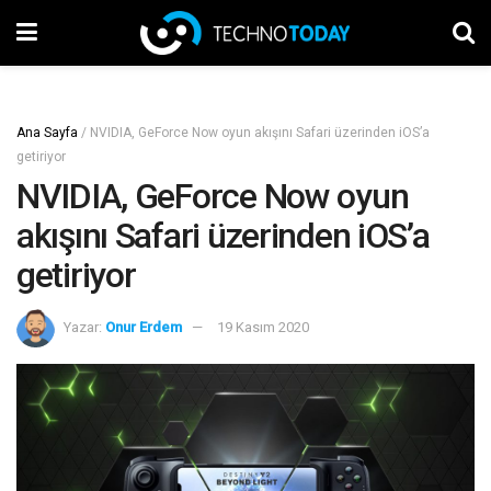
Ana Sayfa
/
NVIDIA, GeForce Now oyun akışını Safari üzerinden iOS’a
getiriyor
NVIDIA, GeForce Now oyun
akışını Safari üzerinden iOS’a
getiriyor
Yazar:
Onur Erdem
19 Kasım 2020