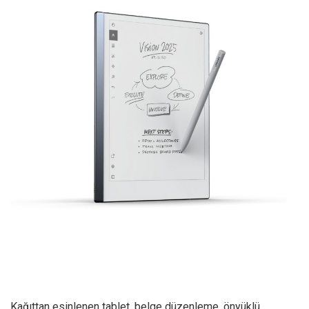
Kağıttan esinlenen tablet, belge düzenleme, önyüklü