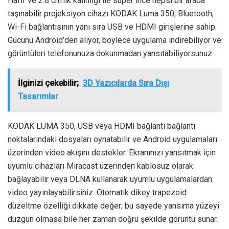
Hafif ve 2.8 cm’lik kalınlığı ile süper ince hepsi bir arada
taşınabilir projeksiyon cihazı KODAK Luma 350, Bluetooth,
Wi-Fi bağlantısının yanı sıra USB ve HDMI girişlerine sahip.
Gücünü Android’den alıyor, böylece uygulama indirebiliyor ve
görüntüleri telefonunuza dokunmadan yansıtabiliyorsunuz.
İlginizi çekebilir;
3D Yazıcılarda Sıra Dışı
Tasarımlar
KODAK LUMA 350, USB veya HDMI bağlantı bağlantı
noktalarındaki dosyaları oynatabilir ve Android uygulamaları
üzerinden video akışını destekler. Ekranınızı yansıtmak için
uyumlu cihazları Miracast üzerinden kablosuz olarak
bağlayabilir veya DLNA kullanarak uyumlu uygulamalardan
video yayınlayabilirsiniz. Otomatik dikey trapezoid
düzeltme özelliği dikkate değer; bu sayede yansıma yüzeyi
düzgün olmasa bile her zaman doğru şekilde görüntü sunar.