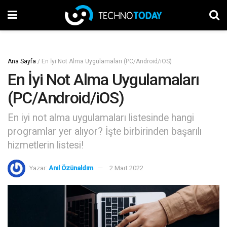
Ana Sayfa
/
En İyi Not Alma Uygulamaları (PC/Android/iOS)
En İyi Not Alma Uygulamaları
(PC/Android/iOS)
En iyi not alma uygulamaları listesinde hangi
programlar yer alıyor? İşte birbirinden başarılı
hizmetlerin listesi!
Yazar:
Anıl Özünaldım
2 Mart 2022