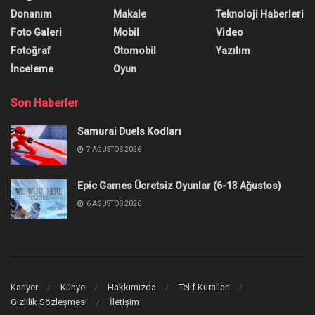
Donanım
Makale
Teknoloji Haberleri
Foto Galeri
Mobil
Video
Fotoğraf
Otomobil
Yazılım
İnceleme
Oyun
Son Haberler
Samurai Duels Kodları
7 AĞUSTOS 2026
Epic Games Ücretsiz Oyunlar (6-13 Ağustos)
6 AĞUSTOS 2026
Kariyer
Künye
Hakkımızda
Telif Kuralları
Gizlilik Sözleşmesi
İletişim