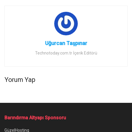
Uğurcan Taşpınar
Technotoday.com.tr İçerik Editörü
Yorum Yap
Barındırma Altyapı Sponsoru
GüzelHosting