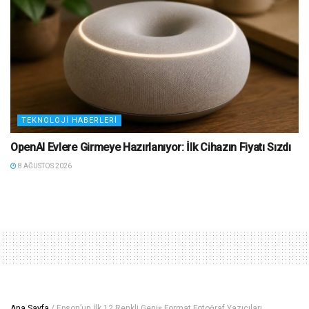
TEKNOLOJI HABERLERI
OpenAI Evlere Girmeye Hazırlanıyor: İlk Cihazın Fiyatı Sızdı
8 AĞUSTOS 2026
Ana Sayfa
/
Epson’un İlk 12 Renkli Geniş Format Fotoğraf Yazıcıları