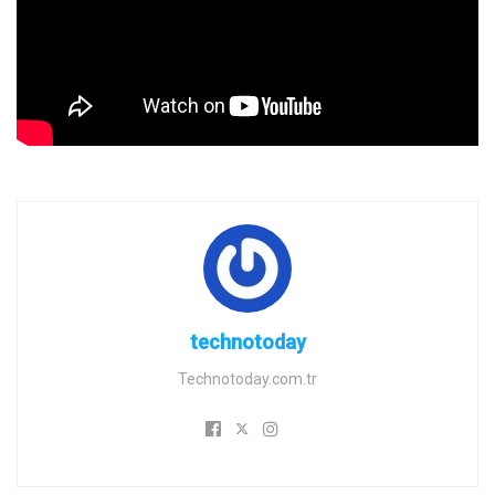
technotoday
Technotoday.com.tr